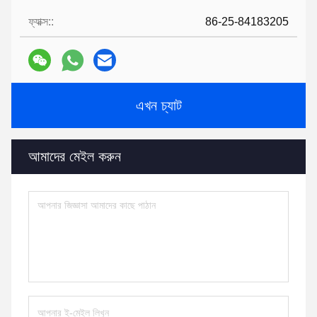
ফ্যাক্স::
86-25-84183205
এখন চ্যাট
আমাদের মেইল করুন