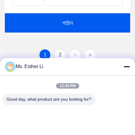
পাঠান
1
2
Ms. Esther Li
12:49 PM
Good day, what product are you looking for?
Nanjing Zhitian Mechanical And Electrical Co.,
Ltd.
info@njzhitian.com