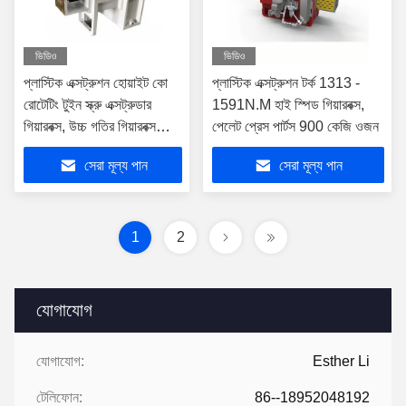
ভিডিও
ভিডিও
প্লাস্টিক এক্সট্রুশন হোয়াইট কো
প্লাস্টিক এক্সট্রুশন টর্ক 1313 -
রোটেটিং টুইন স্ক্রু এক্সট্রুডার
1591N.M হাই স্পিড গিয়ারবক্স,
গিয়ারবক্স, উচ্চ গতির গিয়ারবক্স
পেলেট প্রেস পার্টস 900 কেজি ওজন
সহজে ইনস্টল করা হয়েছে
সেরা মূল্য পান
সেরা মূল্য পান
1
2
যোগাযোগ
যোগাযোগ:
Esther Li
টেলিফোন:
86--18952048192