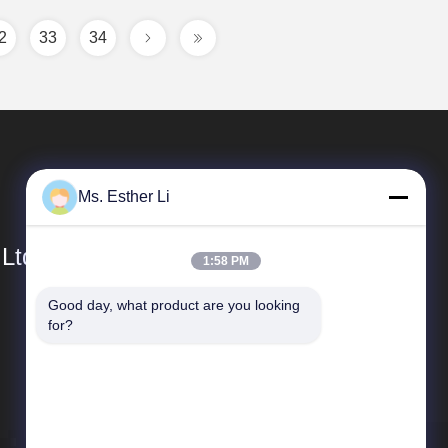
2
33
34
Ms. Esther Li
 Ltd.
1:58 PM
Good day, what product are you looking 
দ্রুত লিঙ্ক
for?
কোম্পানির প্রোফাইল
কারখানা ভ্রমণ
মান নিয়ন্ত্রণ