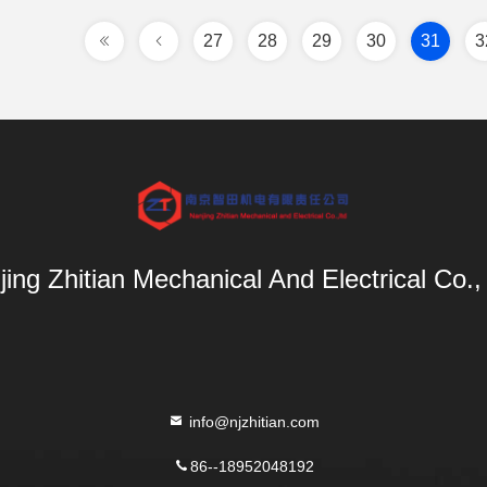
27
28
29
30
31
3
ing Zhitian Mechanical And Electrical Co.,
info@njzhitian.com
86--18952048192