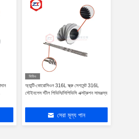
ভিডিও
াদান
অ্যান্টি-কোরোসিওন 316L স্ক্রু সেগমেন্ট 316L
ং
স্টেইনলেস স্টীল পিভিসি/সিপিভিসি এক্সট্রুশন সামঞ্জস্য
সেরা মূল্য পান