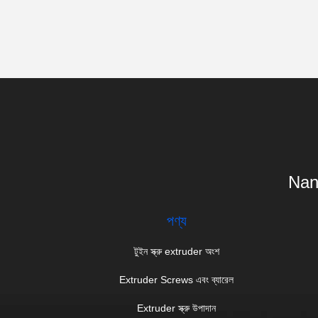
Nanj
পণ্য
টুইন স্ক্রু extruder অংশ
Extruder Screws এবং ব্যারেল
Extruder স্ক্রু উপাদান