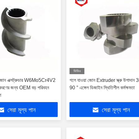
ভিডিও
জোন এক্সট্রুডার W6Mo5Cr4V2
গলে যাওয়া জোন Extruder স্ক্রু উপাদান 3
 উপকরণের জন্য OEM বড় পরিবহন
90 ° এঙ্গেল ডিজাইন স্থিতিশীল কর্মক্ষমতা
গ
সেরা মূল্য পান
সেরা মূল্য পান