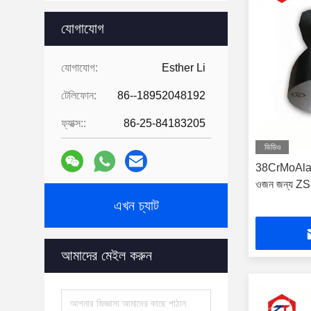
যোগাযোগ
যোগাযোগ:
Esther Li
টেলিফোন:
86--18952048192
ফ্যাক্স::
86-25-84183205
ভিডিও
38CrMoAla Ext
ওজন জন্য ZS
এখন চ্যাট
আমাদের মেইল করুন