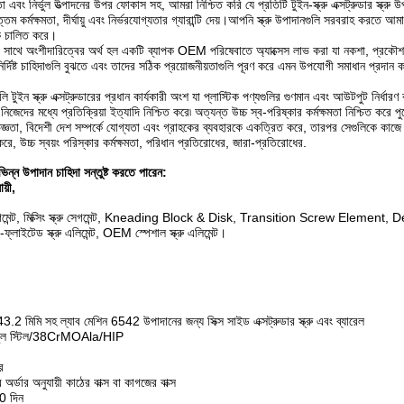
 এবং নির্ভুল উত্পাদনের উপর ফোকাস সহ, আমরা নিশ্চিত করি যে প্রতিটি টুইন-স্ক্রু এক্সট্রুডার স্ক্রু 
্তম কর্মক্ষমতা, দীর্ঘায়ু এবং নির্ভরযোগ্যতার গ্যারান্টি দেয়।আপনি স্ক্রু উপাদানগুলি সরবরাহ করতে 
ে চালিত করে।
াথে অংশীদারিত্বের অর্থ হল একটি ব্যাপক OEM পরিষেবাতে অ্যাক্সেস লাভ করা যা নকশা, প্রকৌশল এ
র্দিষ্ট চাহিদাগুলি বুঝতে এবং তাদের সঠিক প্রয়োজনীয়তাগুলি পূরণ করে এমন উপযোগী সমাধান প্রদান করি
গুলি টুইন স্ক্রু এক্সট্রুডারের প্রধান কার্যকারী অংশ যা প্লাস্টিক পণ্যগুলির গুণমান এবং আউটপুট নির্ধারণ
 নিজেদের মধ্যে প্রতিক্রিয়া ইত্যাদি নিশ্চিত করে৷ অত্যন্ত উচ্চ স্ব-পরিষ্কার কর্মক্ষমতা নিশ্চিত 
ঞতা, বিদেশী দেশ সম্পর্কে যোগ্যতা এবং গ্রাহকের ব্যবহারকে একত্রিত করে, তারপর সেগুলিকে কাজে লাগ
ে, উচ্চ স্বয়ং পরিস্কার কর্মক্ষমতা, পরিধান প্রতিরোধের, জারা-প্রতিরোধের.
্ন উপাদান চাহিদা সন্তুষ্ট করতে পারেন:
য়ী,
সেগমেন্ট, মিক্সিং স্ক্রু সেগমেন্ট, Kneading Block & Disk, Transition Screw El
লাইটেড স্ক্রু এলিমেন্ট, OEM স্পেশাল স্ক্রু এলিমেন্ট।
3.2 মিমি সহ ল্যাব মেশিন 6542 উপাদানের জন্য সিক্স সাইড এক্সট্রুডার স্ক্রু এবং ব্যারেল
ুল স্টিল/38CrMOAla/HIP
র
অর্ডার অনুযায়ী কাঠের বাক্স বা কাগজের বাক্স
0 দিন