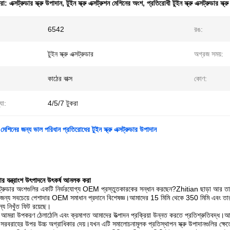
ধরা:
এক্সট্রুডার স্ক্রু উপাদান
,
টুইন স্ক্রু এক্সট্রুশন মেশিনের অংশ
,
প্রতিরোধী টুইন স্ক্রু এক্সট্রুডার স্ক্র
6542
রঙ:
টুইন স্ক্রু এক্সট্রুডার
অগ্রজ সময়:
:
কাঠের বাক্স
কোণ:
যা:
4/5/7 টুকরা
 মেশিনের জন্য ভাল পরিধান প্রতিরোধের টুইন স্ক্রু এক্সট্রুডার উপাদান
্রুডার যন্ত্রাংশ উৎপাদনে উৎকর্ষ আনলক করা
এক্সট্রুডার অংশগুলির একটি নির্ভরযোগ্য OEM প্রস্তুতকারকের সন্ধান করছেন?Zhitian ছাড়া আর তাকান ন
লির জন্য সবচেয়ে পেশাদার OEM সমাধান প্রদানে বিশেষজ্ঞ।আমাদের 15 মিমি থেকে 350 মিমি এবং তার
ন্য নিখুঁত ফিট রয়েছে।
আমরা উপকরণ ঠেলাঠেলি এবং ক্রমাগত আমাদের উত্পাদন প্রক্রিয়া উন্নত করতে প্রতিশ্রুতিবদ্ধ।
ন সরবরাহের উপর উচ্চ অগ্রাধিকার দেয়।যখন এটি সমালোচনামূলক প্রতিস্থাপন স্ক্রু উপাদানগুলির ক্ষ