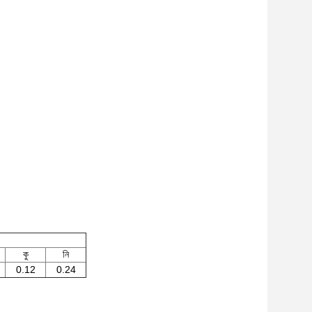
কু
নি
0.12
0.24