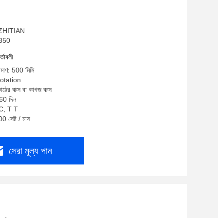
: ZHITIAN
-350
র্তাবলী
রিমাণ: 500 মিমি
uotation
ঠের বাক্স বা কাগজ বাক্স
-60 দিন
/C, T T
00 সেট / মাস
সেরা মূল্য পান