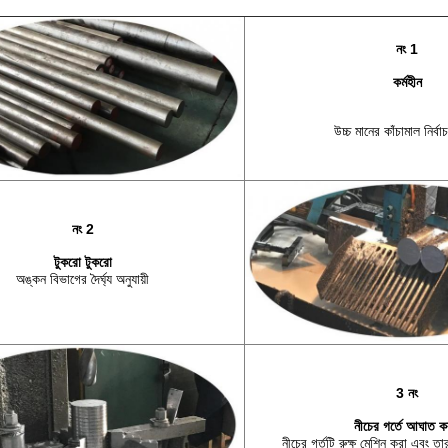
নং 1
কর্মহীন
উচ্চ মানের কাঁচামাল নির্ব
নং 2
টুকরো টুকরো
অঙ্কন বিভাগের দৈর্ঘ্য অনুযায়ী
3 নং
নীচের গর্তে আঘাত ক
নীচের গর্তটি রুক্ষ মেশিন করা এবং তা