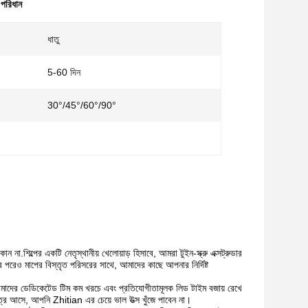
ু পরিধান
ধাতু
5-60 দিন
30°/45°/60°/90°
া.শিল্পের একটি নেতৃস্থানীয় খেলোয়াড় হিসাবে, আমরা টুইন-স্ক্রু এক্সট্রুডার
 পরেও মাপের বিস্তৃত পরিসরের সাথে, আমাদের কাছে আপনার নির্দিষ্ট
আমাদের ডেডিকেটেড টিম কম খরচে এবং প্রতিযোগীতামূলক লিড টাইম বজায় রেখে
েত্রে আসে, আপনি Zhitian এর চেয়ে ভাল উত্স খুঁজে পাবেন না।