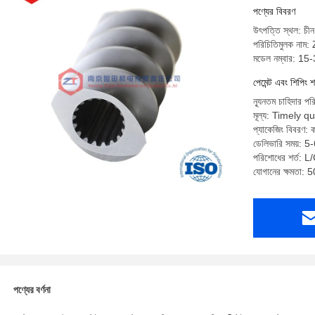
পণ্যের বিবরণ
উৎপত্তি স্থল: চীন
পরিচিতিমুলক নাম
মডেল নম্বার: 15
পেমেন্ট এবং শিপিং শ
ন্যূনতম চাহিদার প
মূল্য: Timely q
প্যাকেজিং বিবরণ: কা
ডেলিভারি সময়: 5
পরিশোধের শর্ত: L
যোগানের ক্ষমতা: 5
পণ্যের বর্ণনা