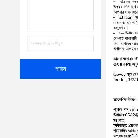
আমাদের দক্ষতা
উপকরণগুলি সর্বোত
আপনার সাফল্যক
Zhitian এর স
কাজ করি তাদের নি
অতুলনীয়।
স্ক্রু উপাদান
দেওয়ার পাশাপাশি
ধরে আমাদের অভিজ্
উপাদান ডিজাইন কর
আমরা আপনার বিভিন
চেহারা নকশা অনুযা
পাঠান
Covey স্ক্রু 
feeder, 1/2/3-ফ্
তাৎক্ষণিক বিবরণ
পণ্যের নাম:
ওডি 4
উপাদান:
6542/ট
রঙ:
ধাতু
অভিজ্ঞতা: 20
বছ
প্যাকেজিং:
আপনার 
অগ্রজ সময়:
5-6