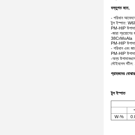
বস্তুগত মতে,
- পরিধান আবেদনে
টুল ইস্পাত: 
PM-HIP উপা
-জারা প্রয়োগের 
38CrMoAla
PM-HIP উপা
- পরিধান এবং জার
PM-HIP উপা
-অন্য উপাদানগুল
স্টেইনলেস স্টী
গ্রাহকদের বোঝার 
টুল ইস্পাত
W-%
0.