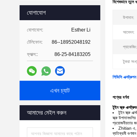
বিশেষভাবে তুলে 
যোগাযোগ
উপাদান:
যোগাযোগ:
Esther Li
আবেদন:
টেলিফোন:
86--18952048192
প্যাকেজিং
ফ্যাক্স::
86-25-84183205
টুকরা সংখ্
পিভিসি এক্সট্রুশন
এখন চ্যাট
পণ্যের বর্ণনা
টুইন স্ক্রু এক্সট
আমাদের মেইল করুন
টুইন স্ক্রু 
স্ক্রু উপাদানগু
প্রয়োজনীয়তার জ
Zhitian এ, 
ব্যতিক্রমী গুণমা