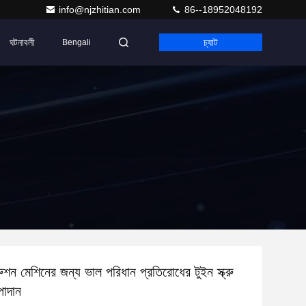
info@njzhitian.com
86--18952048192
ঘটনাবলী
চ্যাট
Bengali
রুশন মেশিনের জন্য ভাল পরিধান প্রতিরোধের টুইন স্ক্রু
পাদান