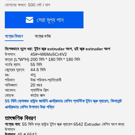
যোগানের ক্ষমতা: 500 সেট / মাস
সেরা মূল্য পান
পণ্যের বিবরণ
পণ্যের বর্ণনা
বিশেষভাবে তুলে ধরা:
টুইন স্ক্রু extruder অংশ
,
দুই স্ক্রু extruder অংশ
উপাদান:
45#+W6Mo5Cr4V2
মাত্রা (L*W*H):
200 মিমি * 180 মিমি * 180 মিমি
গর্তের ব্যাস:
55 মিমি
কেন্দ্রের দূরত্ব:
44.6 মিমি
রঙ:
ধাতু
পরিধান:
উচ্চ পরিধান-প্রতিরোধী
অভিজ্ঞতা:
20 বছর
আবেদন:
প্লাস্টিক শিল্প
মোড়ক:
কাঠের বাক্স
55 মিমি ক্লোজড রাউন্ড জার্মানি এক্সট্রুডার মেশিন প্লাস্টিক টুইন স্ক্রু ব্যারেল, ফিলামেন্ট
এক্সট্রুডার মেশিন উপাদান উচ্চ শক্তি
তাৎক্ষণিক বিবরণ
পণ্যের নাম:
55 মিমি বন্ধ রাউন্ড টুইন স্ক্রু ব্যারেল 6542 Extruder মেশিন অংশ জন্য
উপাদান
উপাদান:
45 # 6542