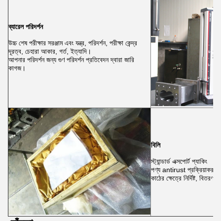
ব্যারেল পরিদর্শন
উচ্চ শেষ পরীক্ষার সরঞ্জাম এবং যন্ত্র, পরিদর্শন, পরীক্ষা কেন্দ্র
দূরত্ব, চেহারা আকার, গর্ত, ইত্যাদি।
আপনার পরিদর্শন জন্য গুণ পরিদর্শন প্রতিবেদন দ্বারা জারি
কাগজ।
বিলি
স্ট্যান্ডার্ড এক্সপোর্ট প্যাকিং
পণ্য antirust প্রক্রিয়াকরণে
কাঠের ক্ষেত্রে নির্দিষ্ট, বিতরণ 