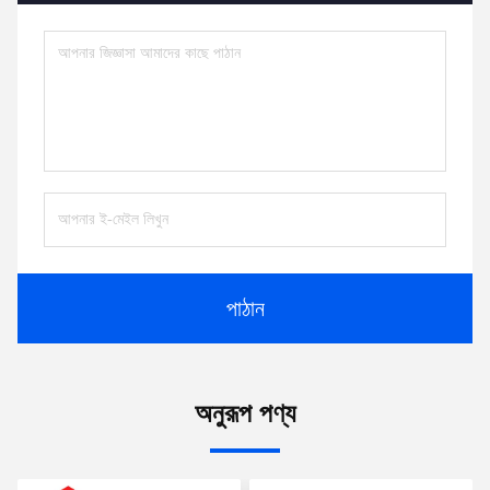
পাঠান
অনুরূপ পণ্য