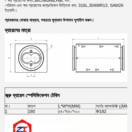
- ক্ষয় প্রয়োগের জন্য:38CrMoAla;Hac খাদ;
-পরিধান এবং ক্ষয় প্রয়োগের জন্যঃনিকেল ভিত্তিক খাদ; 316L,304WR13, SAM26
ইত্যাদি।
গ্রাহকদের বোঝার মাধ্যমে, সবচেয়ে মূল্যবান উপাদান সুপারিশ করুন।
ব্যারেলের মাত্রা
স্ক্রু ব্যারেল স্পেসিফিকেশন টেবিল
না।
মডেল
L*W*H(MM)
গর্তের ব্যাসার্ধ/Φ ((MM)
1
180
৫৪০*৪৪০*৩২০
Φ182