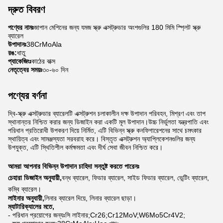
দ্রুত বিবরণ
পণ্যের নামঃ
জাপান মেশিনের জন্য যমজ স্ক্রু এক্সট্রুডার অংশগুলির 180 মিমি স্প্লিট স্ক্রু
ব্যারেল
উপাদানঃ
38CrMoAla
রঙ:
ধাতু
প্যাকেজিংঃ
কাঠের বাক্স
নেতৃত্বের সময়ঃ
৩০-৬০ দিন
পণ্যের বর্ণনা
দ্বি-স্ক্রু এক্সট্রুডার ব্যারেলটি এক্সট্রুশন চলাকালীন দক্ষ উপাদান পরিবহন, মিশ্রণ এবং তাপ
স্থানান্তর নিশ্চিত করার জন্য ডিজাইন করা একটি মূল উপাদান।উচ্চ নির্ভুলতা যন্ত্রপাতি এবং
পরিধান প্রতিরোধী উপকরণ দিয়ে নির্মিত, এটি বিভিন্ন স্ক্রু কনফিগারেশনের সাথে চমৎকার
স্থায়িত্ব এবং সামঞ্জস্যতা সরবরাহ করে। বিস্তৃত এক্সট্রুশন অ্যাপ্লিকেশনগুলির জন্য
উপযুক্ত, এটি স্থিতিশীল কর্মক্ষমতা এবং দীর্ঘ সেবা জীবন নিশ্চিত করে।
আমরা আপনার বিভিন্ন উপাদান চাহিদা সন্তুষ্ট করতে পারেনঃ
চেহারা ডিজাইন অনুযায়ী,
বন্ধ ব্যারেল, ফিডার ব্যারেল, সাইড ফিডার ব্যারেল, ভেন্টিং ব্যারেল,
কম্বি ব্যারেল।
লাইনার অনুযায়ী,
লিনার ব্যারেল দিয়ে, লিনার ব্যারেল ছাড়া।
ম্যাটারিক্যালের মতে,
- পরিধান প্রয়োগের জন্যঃসি লাইনার;Cr26;Cr12MoV;W6Mo5Cr4V2;