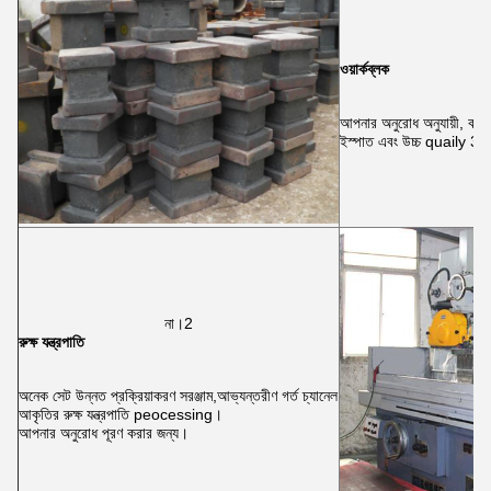
ওয়ার্কব্লক
আপনার অনুরোধ অনুযায়ী, কাস্ট
ইস্পাত এবং উচ্চ quaily 
না।2
রুক্ষ যন্ত্রপাতি
অনেক সেট উন্নত প্রক্রিয়াকরণ সরঞ্জাম,আভ্যন্তরীণ গর্ত চ্যানেল
আকৃতির রুক্ষ যন্ত্রপাতি peocessing।
আপনার অনুরোধ পূরণ করার জন্য।