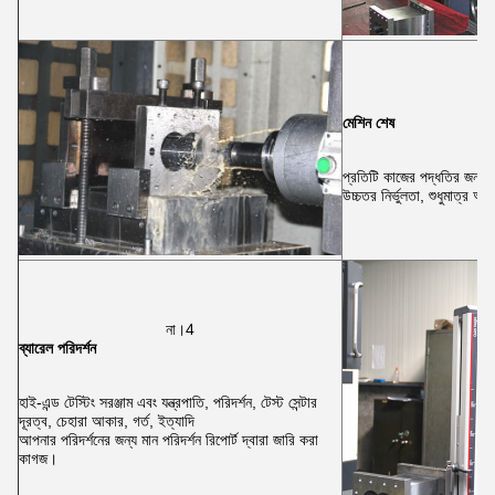
মেশিন শেষ
প্রতিটি কাজের পদ্ধতির জন্য পর
উচ্চতর নির্ভুলতা, শুধুমাত্র আপ
না।4
ব্যারেল পরিদর্শন
হাই-এন্ড টেস্টিং সরঞ্জাম এবং যন্ত্রপাতি, পরিদর্শন, টেস্ট সেন্টার
দূরত্ব, চেহারা আকার, গর্ত, ইত্যাদি
আপনার পরিদর্শনের জন্য মান পরিদর্শন রিপোর্ট দ্বারা জারি করা
কাগজ।