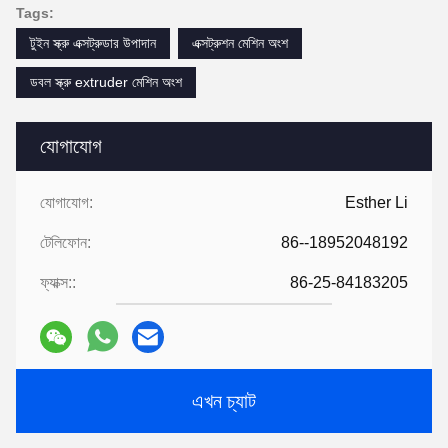
Tags:
টুইন স্ক্রু এক্সট্রুডার উপাদান
এক্সট্রুশন মেশিন অংশ
ডবল স্ক্রু extruder মেশিন অংশ
যোগাযোগ
যোগাযোগ:
Esther Li
টেলিফোন:
86--18952048192
ফ্যাক্স::
86-25-84183205
এখন চ্যাট