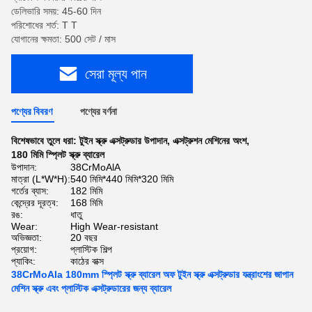
ডেলিভারি সময়: 45-60 দিন
পরিশোধের শর্ত: T T
যোগানের ক্ষমতা: 500 সেট / মাস
সেরা মূল্য পান
পণ্যের বিবরণ
পণ্যের বর্ণনা
বিশেষভাবে তুলে ধরা:
টুইন স্ক্রু এক্সট্রুডার উপাদান
,
এক্সট্রুশন মেশিনের অংশ
,
180 মিমি স্প্লিট স্ক্রু ব্যারেল
উপাদান:
38CrMoAlA
মাত্রা (L*W*H):
540 মিমি*440 মিমি*320 মিমি
গর্তের ব্যাস:
182 মিমি
কেন্দ্রের দূরত্ব:
168 মিমি
রঙ:
ধাতু
Wear:
High Wear-resistant
অভিজ্ঞতা:
20 বছর
প্রয়োগ:
প্লাস্টিক শিল্প
প্যাকিং:
কাঠের বাক্স
38CrMoAla 180mm স্প্লিট স্ক্রু ব্যারেল অফ টুইন স্ক্রু এক্সট্রুডার যন্ত্রাংশের জাপান
মেশিন স্ক্রু এবং প্লাস্টিক এক্সট্রুডারের জন্য ব্যারেল