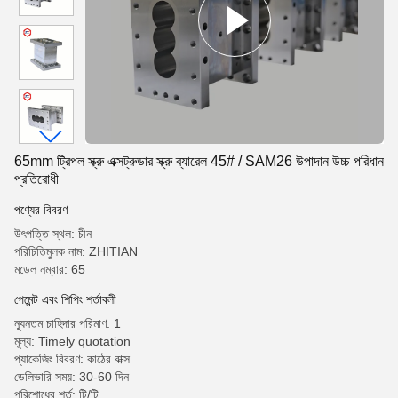
65mm ট্রিপল স্ক্রু এক্সট্রুডার স্ক্রু ব্যারেল 45# / SAM26 উপাদান উচ্চ পরিধান
প্রতিরোধী
পণ্যের বিবরণ
উৎপত্তি স্থল: চীন
পরিচিতিমুলক নাম: ZHITIAN
মডেল নম্বার: 65
পেমেন্ট এবং শিপিং শর্তাবলী
ন্যূনতম চাহিদার পরিমাণ: 1
মূল্য: Timely quotation
প্যাকেজিং বিবরণ: কাঠের বাক্স
ডেলিভারি সময়: 30-60 দিন
পরিশোধের শর্ত: টি/টি