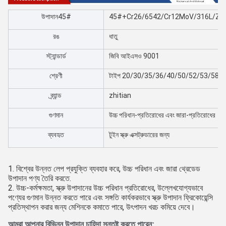
উপাদান45#
45#+
Cr26/6542/Cr12MoV/316L/
ZT6
রঙ
ধাতু
স্ট্যান্ডার্ড
জিবি আইএসও 9001
শ্রেণী
টাইপ 20/30/35/36/40/50/52/53/58/
ব্র্যান্ড
zhitian
গুণমান
উচ্চ পরিধান-প্রতিরোধের এবং জারা-প্রতিরোধের
ব্যবহৃত
টুইন স্ক্রু এক্সট্রুডারের জন্য
1. বিশ্বের উন্নত লেপ প্রযুক্তি ব্যবহার করে, উচ্চ পরিধান এবং জারা থ্রেডেড
উপাদান পণ্য তৈরি করতে.
2. উচ্চ-কর্মক্ষমতা, স্ক্রু উপাদানের উচ্চ পরিধান প্রতিরোধের, উল্লেখযোগ্যভাবে
পণ্যের গুণমান উন্নত করতে পারে এবং সঙ্গতি কার্যকরভাবে স্ক্রু উপাদান ফ্রিকোয়েন্সি
প্রতিস্থাপন করার জন্য মেশিনকে কমাতে পারে, উৎপাদন খরচ কমিয়ে দেবে।
আমরা আপনার বিভিন্ন উপাদান চাহিদা সন্তুষ্ট করতে পারেন: