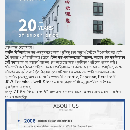
কোম্পানির প্রোফাইল।
নানজিং ঝিটিয়ান
টুইন স্ক্রু এক্সট্রুডারের জন্য প্রতিস্থাপন যন্ত্রাংশ তৈরিতে বিশেষায়িত হয়।তাই
20 বছরেরও বেশি অভিজ্ঞতা রয়েছে।
টুইন স্ক্রু এক্সট্রুডারের গিয়ারবক্স, ব্যারেল এবং স্ক্রু উপাদান
তৈরি করা
আমরা আপনাকে গিয়ারবক্স এবং ব্যারেলের জন্য পুনর্নবীকরণ পরিষেবা প্রদান করি।
শক্তিশালী প্রযুক্তিগত শক্তি, চমৎকার প্রক্রিয়াকরণ সরঞ্জাম, উন্নত উত্পাদন প্রযুক্তি, কঠোর
পরিদর্শন ব্যবস্থা এবং নিখুঁত বিক্রয়োত্তর পরিষেবা সহ আমার কোম্পানি, গ্রাহকদের দ্বারা
প্রশংসিত।যেহেতু আমার কোম্পানির পণ্যগুলি Leistritz, Coperion, Berstorff,
JSW, Toshiba, Jwell, Steer এবং অন্যান্য সুপরিচিত ব্র্যান্ডগুলিতে পরিপক্ক
অ্যাপ্লিকেশন হয়েছে৷
সমস্ত ZT বিশদ বিবরণের প্রতিটি ধাপে মনোযোগ দেয়, আমরা আপনার সাথে একসাথে এগিয়ে
যাওয়ার জন্য উন্মুখ!