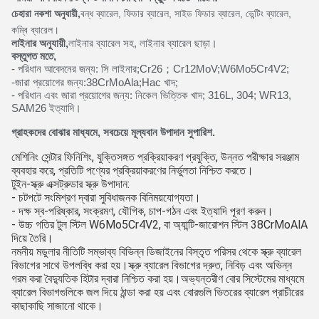
চেহারা নকশা অনুযায়ী,
বন্ধ ব্যারেল, ফিডার ব্যারেল, সাইড ফিডার ব্যারেল, ভেন্টিং ব্যারেল,
কম্বি ব্যারেল।
লাইনার অনুযায়ী,
লাইনার ব্যারেল সহ, লাইনার ব্যারেল ছাড়া।
বস্তুগত মতে,
- পরিধান আবেদনের জন্য: সি লাইনার;Cr26；Cr12MoV;W6Mo5Cr4V2;
-জারা প্রয়োগের জন্য:38CrMoAla;Hac খাদ;
- পরিধান এবং জারা প্রয়োগের জন্য: নিকেল ভিত্তিক খাদ; 316L, 304; WR13,
SAM26 ইত্যাদি।
গ্রাহকদের বোঝার মাধ্যমে, সবচেয়ে মূল্যবান উপাদান সুপারিশ.
মেশিনিং সেন্টার ফিনিশিং, যুক্তিসঙ্গত প্রক্রিয়াকরণ প্রযুক্তি, উন্নত পরীক্ষার সরঞ্জাম
ব্যবহার করে, প্রতিটি পণ্যের প্রক্রিয়াকরণের নির্ভুলতা নিশ্চিত করতে।
টুইন-স্ক্রু এক্সট্রুডার স্ক্রু উপাদান:
- চটপটে সংমিশ্রণ দ্বারা সুবিধাজনক বিনিময়যোগ্যতা।
- দক্ষ স্ব-পরিষ্কার, সংক্রমণ, যৌগিক, চাপ-গঠন এবং ইত্যাদি পূরণ করুন।
- উচ্চ গতির টুল স্টিল W6Mo5Cr4V2, বা অ্যান্টি-জারোশন স্টিল 38CrMoAlA
দিয়ে তৈরি।
নমনীয় মডুলার নীতিটি সম্ভাব্য বিভিন্ন ডিজাইনের বিস্তৃত পরিসর থেকে স্ক্রু ব্যারেল
বিভাগের সাথে উপলব্ধি করা হয়।স্ক্রু ব্যারেল বিভাগের দ্রুত, নিবিড় এবং অভিন্ন
গরম করা বৈদ্যুতিক হিটার দ্বারা নিশ্চিত করা হয়।অভ্যন্তরীণ বোর সিস্টেমের মাধ্যমে
ব্যারেল বিভাগগুলিকে জল দিয়ে ঠান্ডা করা হয় এবং বোরগুলি ভিতরের ব্যারেল প্রাচীরের
কাছাকাছি সাজানো থাকে।