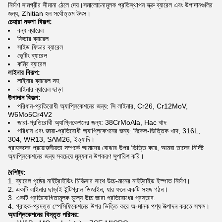
নির্মাণ সামগ্রীর সীমানা ঠেলে দেয়।সমালোচনামূলক প্রতিস্থাপন স্ক্রু ব্যারেল এবং উপাদানগুলির
জন্য, Zhitian হল সর্বোত্তম উৎস।
চেহারা নকশা বিকল্প:
বন্ধ ব্যারেল
ফিডার ব্যারেল
সাইড ফিডার ব্যারেল
ভেন্টিং ব্যারেল
কম্বি ব্যারেল
লাইনার বিকল্প:
লাইনার ব্যারেল সহ
লাইনার ব্যারেল ছাড়া
উপাদান বিকল্প:
পরিধান-প্রতিরোধী অ্যাপ্লিকেশনের জন্য: সি লাইনার, Cr26, Cr12MoV,
W6Mo5Cr4V2
জারা-প্রতিরোধী অ্যাপ্লিকেশনের জন্য: 38CrMoAla, Hac খাদ
পরিধান এবং জারা-প্রতিরোধী অ্যাপ্লিকেশনের জন্য: নিকেল-ভিত্তিক খাদ, 316L,
304, WR13, SAM26, ইত্যাদি।
গ্রাহকদের প্রয়োজনীয়তা সম্পর্কে আমাদের বোঝার উপর ভিত্তি করে, আমরা তাদের নির্দিষ্ট
অ্যাপ্লিকেশনের জন্য সবচেয়ে মূল্যবান উপকরণ সুপারিশ করি।
বৈশিষ্ট্য:
ব্যারেল পৃষ্ঠের নাইট্রাইডিং চিকিত্সার সাথে উচ্চ-মানের নাইট্রাইড ইস্পাত নির্মাণ।
একটি লাইনার ছাড়াই ইন্টিগ্রাল ডিজাইন, যার ফলে একটি সহজ গঠন।
একটি প্রতিযোগিতামূলক মূল্যে উচ্চ জারা প্রতিরোধের প্রস্তাব.
গ্রাহক-প্রদত্ত স্পেসিফিকেশনের উপর ভিত্তি করে অ-মানক পণ্য উত্পাদন করতে সক্ষম।
অ্যাপ্লিকেশনের বিস্তৃত পরিসর: