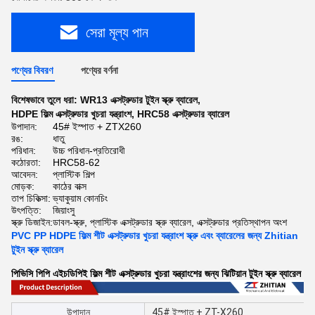
সেরা মূল্য পান
পণ্যের বিবরণ
পণ্যের বর্ণনা
বিশেষভাবে তুলে ধরা:
WR13 এক্সট্রুডার টুইন স্ক্রু ব্যারেল
,
HDPE ফিল্ম এক্সট্রুডার খুচরা যন্ত্রাংশ
,
HRC58 এক্সট্রুডার ব্যারেল
উপাদান:
45# ইস্পাত + ZTX260
রঙ:
ধাতু
পরিধান:
উচ্চ পরিধান-প্রতিরোধী
কঠোরতা:
HRC58-62
আবেদন:
প্লাস্টিক শিল্প
মোড়ক:
কাঠের বাক্স
তাপ চিকিত্সা:
ভ্যাকুয়াম কোনচিং
উৎপত্তি:
জিয়াংসু
স্ক্রু ডিজাইন:
ডাবল-স্ক্রু, প্লাস্টিক এক্সট্রুডার স্ক্রু ব্যারেল, এক্সট্রুডার প্রতিস্থাপন অংশ
PVC PP HDPE ফিল্ম শীট এক্সট্রুডার খুচরা যন্ত্রাংশ স্ক্রু এবং ব্যারেলের জন্য Zhitian
টুইন স্ক্রু ব্যারেল
পিভিসি পিপি এইচডিপিই ফিল্ম শীট এক্সট্রুডার খুচরা যন্ত্রাংশের জন্য ঝিটিয়ান টুইন স্ক্রু ব্যারেল
উপাদান
45# ইস্পাত + ZT-X260