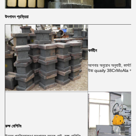
উৎপাদন প্রক্রিয়া
কর্মহীন
আপনার অনুরোধ অনুযায়ী, কাস্টমিং 
উচ্চ quaily 38CrMoAla গ্রহ
রুক্ষ মেশিনিং