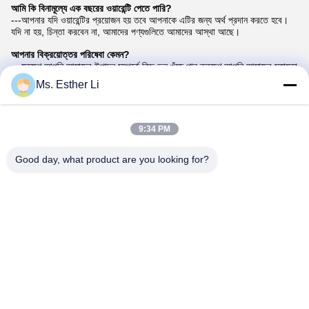
আমি কি বিনামূল্যে এক বছরের ওয়ারেন্টি পেতে পারি?
---আপনার যদি ওয়ারেন্টির প্রয়োজন হয় তবে আপনাকে এটির জন্য অর্থ প্রদান করতে হবে।
যদি না হয়, চিন্তা করবেন না, আমাদের পণ্যগুলিতে আমাদের আস্থা আছে।
আপনার বিক্রয়োত্তর পরিষেবা কেমন?
---যতক্ষণ আপনি আমাদের উত্পাদন সম্পর্কে কিছু ভুল খুঁজে পান ততক্ষণ আপনি আমাদের সহায়তা
পাবেন। আমাদের বিশ্বাস করুন, আপনি সেরাটির যোগ্য।
Ms. Esther Li
আপনার পণ্য কতক্ষণ স্থায়ী হবে?
---আমি দুঃখিত যে আমি সঠিকভাবে আপনার প্রশ্নের উত্তর দিতে পারছি না, যা আপনার
অপারেশনের সময়, উপকরণ এবং উপকরণ থেকে বেশ আলাদা।
9:34 PM
Good day, what product are you looking for?
Tags:
টুইন স্ক্রু এক্সট্রুশন মেশিন অংশ
ডাবল স্ক্রু এক্সট্রুডার খুচরা যন্ত্রাংশ
এক্সট্রুডার স্ক্রু উপাদান
যোগাযোগ
যোগাযোগ:
Esther Li