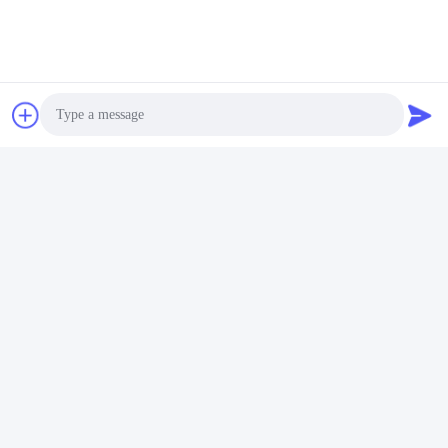
টেলিফোন:
86--18952048192
ফ্যাক্স::
86-25-84183205
এখন চ্যাট
Photo
আমাদের মেইল করুন
Video Call
Audio Call