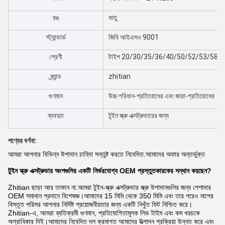
রঙ
ধাতু
স্ট্যান্ডার্ড
জিবি আইএসও 9001
শ্রেণী
টাইপ 20/30/35/36/40/50/52/53/58/
ব্র্যান্ড
zhitian
গুণমান
উচ্চ পরিধান-প্রতিরোধের এবং জারা-প্রতিরোধের
ব্যবহৃত
টুইন স্ক্রু এক্সট্রুডারের জন্য
পণ্যের বর্ণনা:
আমরা আপনার বিভিন্ন উপাদান চাহিদা সন্তুষ্ট করতে নিবেদিত.আমাদের অফার অন্তর্ভুক্ত
টুইন স্ক্রু এক্সট্রুডার অংশগুলির একটি নির্ভরযোগ্য OEM প্রস্তুতকারকের সন্ধান করছেন?
Zhitian ছাড়া আর তাকান না.আমরা টুইন-স্ক্রু এক্সট্রুডার স্ক্রু উপাদানগুলির জন্য পেশাদার
OEM সমাধান প্রদানে বিশেষজ্ঞ।আমাদের 15 মিমি থেকে 350 মিমি এবং তার পরেও মাপের
বিস্তৃত পরিসর আপনার নির্দিষ্ট প্রয়োজনীয়তার জন্য একটি নিখুঁত ফিট নিশ্চিত করে।
Zhitian-এ, আমরা ব্যতিক্রমী গুণমান, প্রতিযোগিতামূলক লিড টাইম এবং কম খরচকে
অগ্রাধিকার দিই।আমাদের নিবেদিত দল ক্রমাগত আমাদের উত্পাদন প্রক্রিয়া উন্নত করে এবং