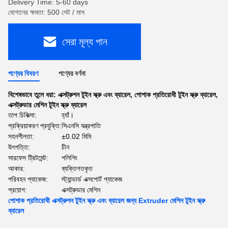
Delivery Time: 5-60 days
যোগানের ক্ষমতা: 500 সেট / মাস
সেরা মূল্য পান
পণ্যের বিবরণ
পণ্যের বর্ণনা
বিশেষভাবে তুলে ধরা:
এক্সট্রুশন টুইন স্ক্রু এবং ব্যারেল
,
পোশাক প্রতিরোধী টুইন স্ক্রু ব্যারেল
,
এক্সট্রুডার মেশিন টুইন স্ক্রু ব্যারেল
তাপ চিকিত্সা:
হ্যাঁ।
প্রক্রিয়াকরণ প্রযুক্তি:
সিএনসি যন্ত্রপাতি
সহনশীলতা:
±0.02 মিমি
উৎপত্তি:
চীন
সারফেস ট্রিটমেন্ট:
পলিশিং
আকার:
ব্যক্তিগতকৃত
পরিবহন প্যাকেজ:
স্ট্যান্ডার্ড এক্সপোর্ট প্যাকেজ
প্রয়োগ:
এক্সট্রুডার মেশিন
পোশাক প্রতিরোধী এক্সট্রুশন টুইন স্ক্রু এবং ব্যারেল জন্য Extruder মেশিন টুইন স্ক্রু
ব্যারেল