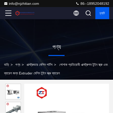
info@njzhitian.com
86--18952048192
চ্যাট
পণ্য
বাড়ি
>
পণ্য
>
এক্সট্রুডার মেশিন পার্টস
>
পোশাক প্রতিরোধী এক্সট্রুশন টুইন স্ক্রু এবং
ব্যারেল জন্য Extruder মেশিন টুইন স্ক্রু ব্যারেল