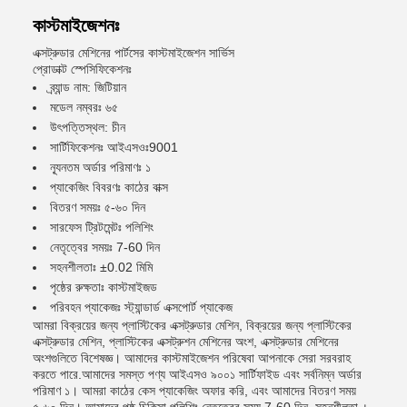
কাস্টমাইজেশনঃ
এক্সট্রুডার মেশিনের পার্টসের কাস্টমাইজেশন সার্ভিস
প্রোডাক্ট স্পেসিফিকেশনঃ
ব্র্যান্ড নাম: জিটিয়ান
মডেল নম্বরঃ ৬৫
উৎপত্তিস্থল: চীন
সার্টিফিকেশনঃ আইএসওঃ9001
ন্যূনতম অর্ডার পরিমাণঃ ১
প্যাকেজিং বিবরণঃ কাঠের বাক্স
বিতরণ সময়ঃ ৫-৬০ দিন
সারফেস ট্রিটমেন্টঃ পলিশিং
নেতৃত্বের সময়ঃ 7-60 দিন
সহনশীলতাঃ ±0.02 মিমি
পৃষ্ঠের রুক্ষতাঃ কাস্টমাইজড
পরিবহন প্যাকেজঃ স্ট্যান্ডার্ড এক্সপোর্ট প্যাকেজ
আমরা বিক্রয়ের জন্য প্লাস্টিকের এক্সট্রুডার মেশিন, বিক্রয়ের জন্য প্লাস্টিকের
এক্সট্রুডার মেশিন, প্লাস্টিকের এক্সট্রুশন মেশিনের অংশ, এক্সট্রুডার মেশিনের
অংশগুলিতে বিশেষজ্ঞ। আমাদের কাস্টমাইজেশন পরিষেবা আপনাকে সেরা সরবরাহ
করতে পারে.আমাদের সমস্ত পণ্য আইএসও ৯০০১ সার্টিফাইড এবং সর্বনিম্ন অর্ডার
পরিমাণ ১। আমরা কাঠের কেস প্যাকেজিং অফার করি, এবং আমাদের বিতরণ সময়