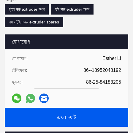
টুইন স্ক্রু extruder অংশ
দুই স্ক্রু extruder অংশ
ল্যাব টুইন স্ক্রু extruder spares
যোগাযোগ
যোগাযোগ:
Esther Li
টেলিফোন:
86--18952048192
ফ্যাক্স::
86-25-84183205
এখন চ্যাট