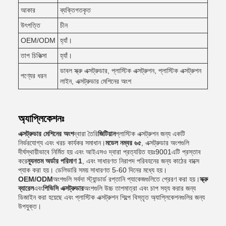
আকার
ব্যক্তিগতকৃত
উৎপত্তি
চীন
OEM/ODM
হ্যাঁ।
তাপ চিকিত্সা
হ্যাঁ।
ডাবল স্ক্রু এক্সট্রুডার, প্লাস্টিক এক্সট্রুশন, প্লাস্টিক এক্সট্রুশন
পণ্যের ধরন
লাইন, এক্সট্রুডার মেশিনের অংশ
অ্যাপ্লিকেশনঃ
এক্সট্রুডার মেশিনের অংশ
দ্বারা তৈরি
জিটিয়ান
প্লাস্টিক এক্সট্রুশন জন্য একটি
নির্ভরযোগ্য এবং খরচ কার্যকর সমাধান।
মডেল নম্বর ৬৫
, এক্সট্রুডার অংশগুলি
দীর্ঘস্থায়ীভাবে নির্মিত হয় এবং আইএসও দ্বারা প্রত্যয়িত হয়ঃ9001এটি প্রস্তাব
করে
ন্যূনতম অর্ডার পরিমাণ 1
, এবং সাধারণত নিরাপদ পরিবহনের জন্য কাঠের বাক্সে
প্যাক করা হয়। ডেলিভারি সময় সাধারণত 5-60 দিনের মধ্যে হয়।
OEM/ODM
অংশগুলি সর্বদা স্ট্যান্ডার্ড রপ্তানি প্যাকেজগুলিতে প্রেরণ করা হয়।
স্ক্রু
ব্যারেল
এবং
পিভিসি এক্সট্রুডার
অংশগুলি উচ্চ তাপমাত্রা এবং চাপ সহ্য করার জন্য
ডিজাইন করা হয়েছে এবং প্লাস্টিক এক্সট্রুশন শিল্পে বিস্তৃত অ্যাপ্লিকেশনগুলির জন্য
উপযুক্ত।