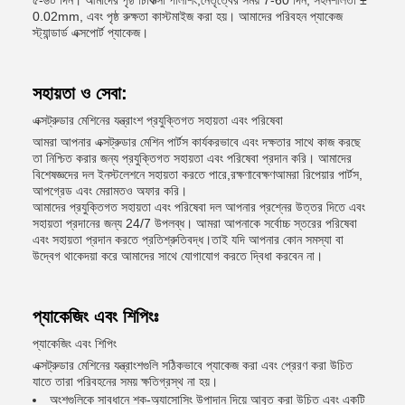
৫-৬০ দিন। আমাদের পৃষ্ঠ চিকিত্সা পলিশিং,নেতৃত্বের সময় 7-60 দিন, সহনশীলতা ±
0.02mm, এবং পৃষ্ঠ রুক্ষতা কাস্টমাইজ করা হয়। আমাদের পরিবহন প্যাকেজ
স্ট্যান্ডার্ড এক্সপোর্ট প্যাকেজ।
সহায়তা ও সেবা:
এক্সট্রুডার মেশিনের যন্ত্রাংশ প্রযুক্তিগত সহায়তা এবং পরিষেবা
আমরা আপনার এক্সট্রুডার মেশিন পার্টস কার্যকরভাবে এবং দক্ষতার সাথে কাজ করছে
তা নিশ্চিত করার জন্য প্রযুক্তিগত সহায়তা এবং পরিষেবা প্রদান করি। আমাদের
বিশেষজ্ঞদের দল ইনস্টলেশনে সহায়তা করতে পারে,রক্ষণাবেক্ষণআমরা রিপেয়ার পার্টস,
আপগ্রেড এবং মেরামতও অফার করি।
আমাদের প্রযুক্তিগত সহায়তা এবং পরিষেবা দল আপনার প্রশ্নের উত্তর দিতে এবং
সহায়তা প্রদানের জন্য 24/7 উপলব্ধ। আমরা আপনাকে সর্বোচ্চ স্তরের পরিষেবা
এবং সহায়তা প্রদান করতে প্রতিশ্রুতিবদ্ধ।তাই যদি আপনার কোন সমস্যা বা
উদ্বেগ থাকেদয়া করে আমাদের সাথে যোগাযোগ করতে দ্বিধা করবেন না।
প্যাকেজিং এবং শিপিংঃ
প্যাকেজিং এবং শিপিং
এক্সট্রুডার মেশিনের যন্ত্রাংশগুলি সঠিকভাবে প্যাকেজ করা এবং প্রেরণ করা উচিত
যাতে তারা পরিবহনের সময় ক্ষতিগ্রস্থ না হয়।
অংশগুলিকে সাবধানে শক-অ্যাসোসিং উপাদান দিয়ে আবৃত করা উচিত এবং একটি