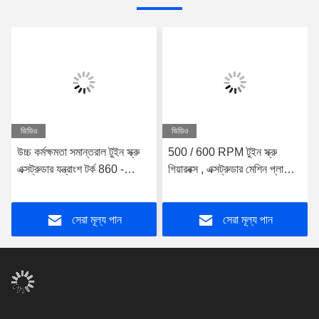
ভিডিও
ভিডিও
উচ্চ কর্মক্ষমতা সমান্তরাল টুইন স্ক্রু
500 / 600 RPM টুইন স্ক্রু
এক্সট্রুডার যন্ত্রাংশ টর্ক 860 -
গিয়ারবক্স , এক্সট্রুডার মেশিন প্লাস্টিক
875N.M TDSN গিয়ারবক্স
30 - 37KW পাওয়ার প্লাস্টিক
এক্সট্রুডার মূল্য মেশিন বিক্রয়
সেরা মূল্য পান
সেরা মূল্য পান