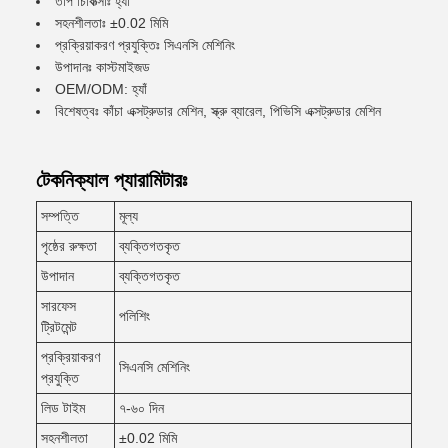
তাপ চিকিত্সাঃ হ্যাঁ
সহনশীলতাঃ ±0.02 মিমি
প্রক্রিয়াকরণ প্রযুক্তিঃ সিএনসি মেশিনিং
উপাদানঃ কাস্টমাইজড
OEM/ODM: হ্যাঁ
বিশেষত্বঃ কাঁচা এক্সট্রুডার মেশিন, স্ক্রু ব্যারেল, পিভিসি এক্সট্রুডার মেশিন
টেকনিক্যাল প্যারামিটারঃ
সম্পত্তি
মূল্য
পৃষ্ঠের রুক্ষতা
ব্যক্তিগতকৃত
উপাদান
ব্যক্তিগতকৃত
সারফেস
পলিশিং
ট্রিটমেন্ট
প্রক্রিয়াকরণ
সিএনসি মেশিনিং
প্রযুক্তি
লিড টাইম
৭-৬০ দিন
সহনশীলতা
±0.02 মিমি