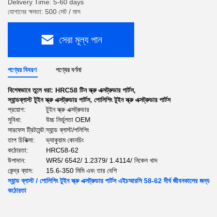
Delivery Time: 5-60 days
যোগানের ক্ষমতা: 500 সেট / মাস
সেরা মূল্য পান
পণ্যের বিবরণ
পণ্যের বর্ণনা
বিশেষভাবে তুলে ধরা:
HRC58 টিন স্ক্রু এক্সট্রুডার পার্টস
,
স্যান্ডব্লাস্ট টুইন স্ক্রু এক্সট্রুডার পার্টস
,
পোলিশিং টুইন স্ক্রু এক্সট্রুডার পার্টস
প্রয়োগ:
টুইন স্ক্রু এক্সট্রুডার
সুবিধা:
উচ্চ নির্ভুলতা OEM
সারফেস ট্রিটমেন্ট:
স্যান্ড ব্লাস্ট/পলিশিং
তাপ চিকিত্সা:
ভ্যাকুয়াম কোনচিং
কঠোরতা:
HRC58-62
উপাদান:
WR5/ 6542/ 1.2379/ 1.4114/ নিকেল খাদ
কেন্দ্র ব্যাস:
15.6-350 মিমি এবং তার বেশি
স্যান্ড ব্লাস্ট / পোলিশিং টুইন স্ক্রু এক্সট্রুডার পার্টস এইচআরসি 58-62 দীর্ঘ জীবনকালের জন্য
কঠোরতা