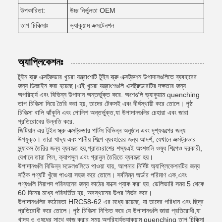
উপকারিতা:
উচ্চ নির্ভুলতা OEM
তাপ চিকিত্সাঃ
ভ্যাকুয়াম এক্সটেনশন
অ্যাপ্লিকেশনঃ
টুইন স্ক্রু এক্সট্রুডার খুচরা যন্ত্রাংশটি টুইন স্ক্রু এক্সট্রুশন উপাদানগুলিতে ব্যবহারের
জন্য ডিজাইন করা হয়েছে।এই খুচরা যন্ত্রাংশগুলি এক্সট্রুডারটির দক্ষতার জন্য
অপরিহার্য এবং বিভিন্ন উপাদান অন্তর্ভুক্ত করে. অংশগুলি ভ্যাকুয়াম quenching
তাপ চিকিত্সা দিয়ে তৈরি করা হয়, তাদের টেকসই এবং দীর্ঘস্থায়ী করে তোলে। পৃষ্ঠ
চিকিত্সা বালি ঝাঁকুনি এবং পোলিশ অন্তর্ভুক্ত,যা উপাদানগুলির চেহারা এবং জারা
প্রতিরোধের উন্নতি করে.
জিটিয়ান এর টুইন স্ক্রু এক্সট্রুডার পার্টস বিভিন্ন অনুষ্ঠান এবং দৃশ্যকল্পের জন্য
উপযুক্ত। তারা খাদ্য এবং পানীয় শিল্পে ব্যবহারের জন্য আদর্শ, যেখানে এক্সট্রুডার
স্ন্যাকস তৈরির জন্য ব্যবহৃত হয়,প্রাতঃরাশের শস্যএই অংশগুলি ওষুধ শিল্পেও দরকারী,
যেখানে তারা পিল, ক্যাপসুল এবং গ্রানুল তৈরিতে ব্যবহৃত হয়।
উপাদানগুলি বিভিন্ন মডেলগুলিতে পাওয়া যায়, আপনার নির্দিষ্ট অ্যাপ্লিকেশনটির জন্য
সঠিক পণ্যটি খুঁজে পাওয়া সহজ করে তোলে। সর্বনিম্ন অর্ডার পরিমাণ এক,এবং
পণ্যগুলি নিরাপদ পরিবহনের জন্য কাঠের বাক্সে প্যাক করা হয়. ডেলিভারি সময় 5 থেকে
60 দিনের মধ্যে পরিবর্তিত হয়, অবস্থানের উপর নির্ভর করে।
উপাদানগুলির কঠোরতা HRC58-62 এর মধ্যে রয়েছে, যা তাদের পরিধান এবং ছিদ্র
প্রতিরোধী করে তোলে। পৃষ্ঠ চিকিত্সা নিশ্চিত করে যে উপাদানগুলি জারা প্রতিরোধী,যা
খাদ্য ও ওষুধের সাথে কাজ করার সময় অপরিহার্যভ্যাকুয়াম quenching তাপ চিকিত্সা