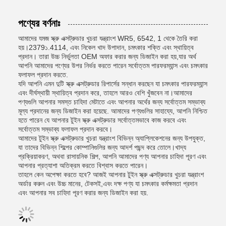
পণ্যের বর্ণনাঃ
আমাদের যমজ স্ক্রু এক্সট্রুডার খুচরা যন্ত্রাংশ WR5, 6542, 1 থেকে তৈরি করা
হয়।2379১.4114, এবং নিকেল খাদ উপাদান, চমৎকার শক্তি এবং স্থায়িত্ব
প্রদান। তারা উচ্চ নির্ভুলতা OEM অফার করার জন্য ডিজাইন করা হয়,যার অর্থ
আপনি আমাদের পণ্যের উপর নির্ভর করতে পারেন সর্বোত্তম পারফরম্যান্স এবং চমৎকার
ফলাফল প্রদান করতে.
যদি আপনি এমন দুটি স্ক্রু এক্সট্রুডার রিপার্সের সন্ধান করছেন যা চমৎকার পারফরম্যান্স
এবং দীর্ঘস্থায়ী স্থায়িত্ব প্রদান করে, তাহলে আরও বেশি খুঁজবেন না।আমাদের
পণ্যগুলি আপনার সমস্ত চাহিদা মেটাতে এবং আপনার অর্থের জন্য সর্বোত্তম সম্ভাব্য
মূল্য প্রদানের জন্য ডিজাইন করা হয়েছে. আমাদের পণ্যগুলির সাহায্যে, আপনি নিশ্চিত
হতে পারেন যে আপনার টুইন স্ক্রু এক্সট্রুডার সর্বোত্তমভাবে কাজ করবে এবং
সর্বোত্তম সম্ভাব্য ফলাফল প্রদান করবে।
আমাদের টুইন স্ক্রু এক্সট্রুডার খুচরা যন্ত্রাংশ বিভিন্ন অ্যাপ্লিকেশনের জন্য উপযুক্ত,
যা তাদের বিভিন্ন শিল্পের কোম্পানিগুলির জন্য আদর্শ পছন্দ করে তোলে।খাদ্য
প্রক্রিয়াকরণ, অথবা রাসায়নিক শিল্প, আপনি আমাদের পণ্য আপনার চাহিদা পূরণ এবং
আপনার প্রত্যাশা অতিক্রম করতে বিশ্বাস করতে পারেন।
তাহলে কেন অপেক্ষা করতে হবে? আজই আপনার টুইন স্ক্রু এক্সট্রুডার খুচরা যন্ত্রাংশ
অর্ডার করুন এবং উচ্চ মানের, টেকসই,এবং দক্ষ পণ্য যা চমৎকার কর্মক্ষমতা প্রদান
এবং আপনার সব চাহিদা পূরণ করার জন্য ডিজাইন করা হয়.