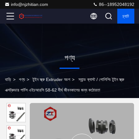
info@njzhitian.com
86--18952048192
চ্যাট
পণ্য
বাড়ি
>
পণ্য
>
টুইন স্ক্রু Extruder অংশ
>
স্যান্ড ব্লাস্ট / পোলিশিং টুইন স্ক্রু
এক্সট্রুডার পার্টস এইচআরসি 58-62 দীর্ঘ জীবনকালের জন্য কঠোরতা