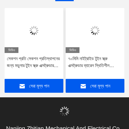
ভিডিও
ভিডিও
সেকশন প্রতি সেকশন প্রতিস্থাপনের
৭০মিমি নাইট্রাইড টুইন স্ক্রু
জন্য মডুলার টুইন স্ক্রু এক্সট্রুডার
এক্সট্রুডার ব্যারেল স্থিতিশীল
ব্যারেল
তাপমাত্রা নিয়ন্ত্রণের জন্য
সেরা মূল্য পান
সেরা মূল্য পান
Nanjing Zhitian Mechanical And Electrical Co.,