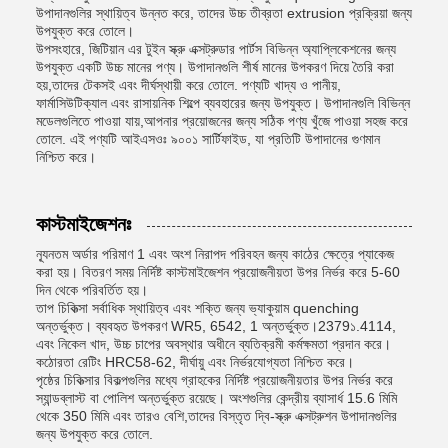
উপাদানগুলির স্থায়িত্ব উন্নত করে, তাদের উচ্চ তীব্রতা extrusion প্রক্রিয়া জন্য
উপযুক্ত করে তোলে।
উপসংহারে, জিটিয়ান এর টুইন স্ক্রু এক্সট্রুডার পার্টস বিভিন্ন অ্যাপ্লিকেশনের জন্য
উপযুক্ত একটি উচ্চ মানের পণ্য। উপাদানগুলি শীর্ষ মানের উপকরণ দিয়ে তৈরি করা
হয়,তাদের টেকসই এবং দীর্ঘস্থায়ী করে তোলে. পণ্যটি খাদ্য ও পানীয়,
ফার্মাসিউটিক্যাল এবং রাসায়নিক শিল্পে ব্যবহারের জন্য উপযুক্ত। উপাদানগুলি বিভিন্ন
মডেলগুলিতে পাওয়া যায়,আপনার প্রয়োজনের জন্য সঠিক পণ্য খুঁজে পাওয়া সহজ করে
তোলে. এই পণ্যটি আইএসওঃ ৯০০১ সার্টিফাইড, যা প্রতিটি উপাদানের গুণমান
নিশ্চিত করে।
কাস্টমাইজেশনঃ
ন্যূনতম অর্ডার পরিমাণ 1 এবং অংশ নিরাপদ পরিবহন জন্য কাঠের ক্ষেত্রে প্যাকেজ
করা হয়। বিতরণ সময় নির্দিষ্ট কাস্টমাইজেশন প্রয়োজনীয়তা উপর নির্ভর করে 5-60
দিন থেকে পরিবর্তিত হয়।
তাপ চিকিত্সা সর্বাধিক স্থায়িত্ব এবং শক্তি জন্য ভ্যাকুয়াম quenching
অন্তর্ভুক্ত। ব্যবহৃত উপকরণ WR5, 6542, 1 অন্তর্ভুক্ত।2379১.4114,
এবং নিকেল খাদ, উচ্চ চাপের অবস্থার অধীনে ব্যতিক্রমী কর্মক্ষমতা প্রদান করে।
কঠোরতা রেটিং HRC58-62, দীর্ঘায়ু এবং নির্ভরযোগ্যতা নিশ্চিত করে।
পৃষ্ঠের চিকিত্সার বিকল্পগুলির মধ্যে গ্রাহকের নির্দিষ্ট প্রয়োজনীয়তার উপর নির্ভর করে
স্যান্ডব্লাস্ট বা পোলিশ অন্তর্ভুক্ত রয়েছে। অংশগুলির কেন্দ্রীয় ব্যাসার্ধ 15.6 মিমি
থেকে 350 মিমি এবং তারও বেশি,তাদের বিস্তৃত দ্বি-স্ক্রু এক্সট্রুশন উপাদানগুলির
জন্য উপযুক্ত করে তোলে.