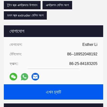
টুইন স্ক্রু এক্সট্রুডার উপাদান
এক্সট্রুশন মেশিন অংশ
ডবল স্ক্রু extruder মেশিন অংশ
যোগাযোগ
যোগাযোগ:
Esther Li
টেলিফোন:
86--18952048192
ফ্যাক্স::
86-25-84183205
এখন চ্যাট