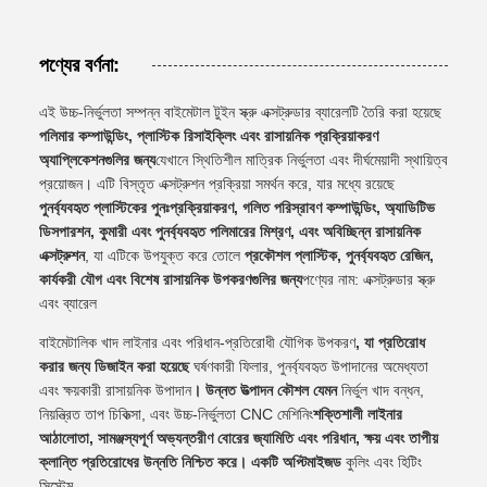
পণ্যের বর্ণনা:
এই উচ্চ-নির্ভুলতা সম্পন্ন বাইমেটাল টুইন স্ক্রু এক্সট্রুডার ব্যারেলটি তৈরি করা হয়েছে
পলিমার কম্পাউন্ডিং, প্লাস্টিক রিসাইক্লিং এবং রাসায়নিক প্রক্রিয়াকরণ
অ্যাপ্লিকেশনগুলির জন্য
যেখানে স্থিতিশীল মাত্রিক নির্ভুলতা এবং দীর্ঘমেয়াদী স্থায়িত্ব
প্রয়োজন। এটি বিস্তৃত এক্সট্রুশন প্রক্রিয়া সমর্থন করে, যার মধ্যে রয়েছে
পুনর্ব্যবহৃত প্লাস্টিকের পুনঃপ্রক্রিয়াকরণ, গলিত পরিস্রাবণ কম্পাউন্ডিং, অ্যাডিটিভ
ডিসপারশন, কুমারী এবং পুনর্ব্যবহৃত পলিমারের মিশ্রণ, এবং অবিচ্ছিন্ন রাসায়নিক
এক্সট্রুশন
, যা এটিকে উপযুক্ত করে তোলে
প্রকৌশল প্লাস্টিক, পুনর্ব্যবহৃত রেজিন,
কার্যকরী যৌগ এবং বিশেষ রাসায়নিক উপকরণগুলির জন্য
পণ্যের নাম: এক্সট্রুডার স্ক্রু
এবং ব্যারেল
বাইমেটালিক খাদ লাইনার এবং পরিধান-প্রতিরোধী যৌগিক উপকরণ
, যা প্রতিরোধ
করার জন্য ডিজাইন করা হয়েছে
ঘর্ষণকারী ফিলার, পুনর্ব্যবহৃত উপাদানের অমেধ্যতা
এবং ক্ষয়কারী রাসায়নিক উপাদান
। উন্নত উত্পাদন কৌশল যেমন
নির্ভুল খাদ বন্ধন,
নিয়ন্ত্রিত তাপ চিকিত্সা, এবং উচ্চ-নির্ভুলতা CNC মেশিনিং
শক্তিশালী লাইনার
আঠালোতা, সামঞ্জস্যপূর্ণ অভ্যন্তরীণ বোরের জ্যামিতি এবং পরিধান, ক্ষয় এবং তাপীয়
ক্লান্তি প্রতিরোধের উন্নতি নিশ্চিত করে। একটি অপ্টিমাইজড
কুলিং এবং হিটিং
সিস্টেম