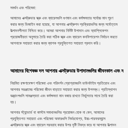
সমর্থন এবং পরিষেবা:
আমাদের এক্সট্রুডার স্ক্রু এবং ব্যারেলগুলি গুণমান এবং কর্মক্ষমতার সর্বোচ্চ মান পূরণ
করার জন্য ডিজাইন করা হয়েছে, যা আপনার এক্সট্রুশন প্রক্রিয়াগুলির জন্য সর্বোত্তম
উত্পাদনশীলতা নিশ্চিত করে। আমরা আপনার নির্দিষ্ট উপাদান এবং অ্যাপ্লিকেশন
প্রয়োজনীয়তা অনুসারে তৈরি করা সঠিক স্ক্রু এবং ব্যারেল কনফিগারেশন নির্বাচন করতে
আপনাকে সহায়তা করার জন্য ব্যাপক প্রযুক্তিগত সহায়তা প্রদান করি।
আমাদের বিশেষজ্ঞ দল আপনার এক্সট্রুডার উপাদানগুলির জীবনকাল এবং দক্ষতা 
নিয়মিত রক্ষণাবেক্ষণ পরিষেবা এবং পরিদর্শন প্রোগ্রামগুলি ডাউনটাইম প্রতিরোধ এবং
আপনার সরঞ্জামের পরিষেবা জীবন বাড়াতে সহায়তা করার জন্য উপলব্ধ। প্রতিস্থাপন
যন্ত্রাংশগুলি সামঞ্জস্যতা এবং কর্মক্ষমতা মান বজায় রাখতে নির্ভুলতার সাথে তৈরি করা
হয়।
আপনার স্ট্যান্ডার্ড বা কাস্টম সমাধানগুলির প্রয়োজন হোক না কেন, আমাদের
প্রযুক্তিগত সহায়তা এবং পরিষেবা অফারগুলি নির্ভরযোগ্য, উচ্চ-পারফরম্যান্স
এক্সট্রুডার স্ক্রু এবং ব্যারেল সরবরাহ করার উপর দৃষ্টি নিবদ্ধ করে যা আপনার উত্পাদন