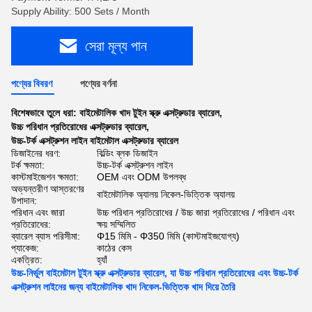
Supply Ability: 500 Sets / Month
সেরা মূল্য পান
পণ্যের বিবরণ
পণ্যের বর্ণনা
বিশেষভাবে তুলে ধরা:
বাইমেটালিক খাদ টুইন স্ক্রু এক্সট্রুডার ব্যারেল
,
উচ্চ পরিধান প্রতিরোধের এক্সট্রুডার ব্যারেল
,
উচ্চ-টর্ক এক্সট্রুশন লাইন বাইমেটাল এক্সট্রুডার ব্যারেল
ডিজাইনের ধরণ:
বিল্ডিং ব্লক ডিজাইন
টর্ক ক্ষমতা:
উচ্চ-টর্ক এক্সট্রুশন লাইন
কাস্টমাইজেশন ক্ষমতা:
OEM এবং ODM উপলব্ধ
অভ্যন্তরীণ আস্তরণের
বাইমেটালিক অ্যালয় নিকেল-ভিত্তিক অ্যালয়
উপাদান:
পরিধান এবং জারা
উচ্চ পরিধান প্রতিরোধের / উচ্চ জারা প্রতিরোধের / পরিধান এবং
প্রতিরোধের:
ক্ষয় সম্মিলিত
ব্যারেল ব্যাস পরিসীমা:
Φ15 মিমি - Φ350 মিমি (কাস্টমাইজযোগ্য)
প্যাকেজ:
কাঠের কেস
একত্রিত:
হ্যাঁ
উচ্চ-নির্ভুল বাইমেটাল টুইন স্ক্রু এক্সট্রুডার ব্যারেল, যা উচ্চ পরিধান প্রতিরোধের এবং উচ্চ-টর্ক
এক্সট্রুশন লাইনের জন্য বাইমেটালিক খাদ নিকেল-ভিত্তিক খাদ দিয়ে তৈরি