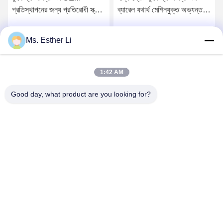
প্রতিস্থাপনের জন্য প্রতিরোধী স্ক্রু
ব্যারেল যথার্থ মেশিনযুক্ত অভ্যন্তরীণ
উপাদান পরিধান করুন
খাঁজ সহ অবিচ্ছিন্ন খাদ্য
প্রক্রিয়াকরণের জন্য
Ms. Esther Li
সেরা মূল্য পান
সেরা মূল্য পান
1:42 AM
Good day, what product are you looking for?
Nanjing Zhitian Mechanical And Electrical Co.,
Ltd.
info@njzhitian.com
86--18952048192
তিয়ানয়ুয়ান সম্প্রদায়, চুনুহা সড়ক, জিয়াংউইং জেলা, নানজিং, চীন।