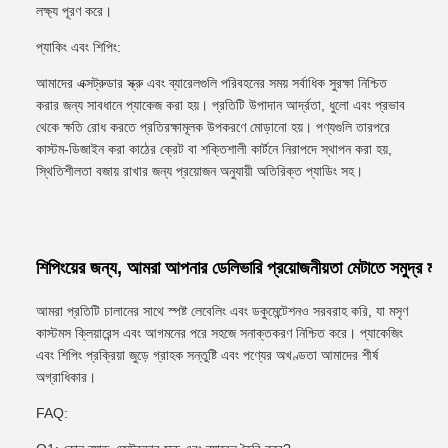
লক্ষ্য পূরণ করে।
প্যাকিং এবং শিপিং:
আমাদের এক্সট্রুডার স্ক্রু এবং ব্যারেলগুলি পরিবহনের সময় সর্বাধিক সুরক্ষা নিশ্চিত
করার জন্য সাবধানে প্যাকেজ করা হয়। প্রতিটি উপাদান আর্দ্রতা, ধুলো এবং প্রভাব
থেকে ক্ষতি রোধ করতে প্রতিরক্ষামূলক উপকরণে মোড়ানো হয়। পণ্যগুলি তারপরে
কাস্টম-ডিজাইন করা কাঠের ক্রেট বা শক্তিশালী কার্টনে নিরাপদে স্থাপন করা হয়,
স্থিতিশীলতা বজায় রাখার জন্য প্রয়োজন অনুযায়ী অতিরিক্ত প্যাডিং সহ।
শিপিংয়ের জন্য, আমরা আপনার ডেলিভারি প্রয়োজনীয়তা মেটাতে সমুদ্র মালবা
আমরা প্রতিটি চালানের সাথে স্পষ্ট লেবেলিং এবং ডকুমেন্টেশনও সরবরাহ করি, যা মসৃণ
কাস্টমস ক্লিয়ারেন্স এবং আগমনের পরে সহজে সনাক্তকরণ নিশ্চিত করে। প্যাকেজিং
এবং শিপিং প্রক্রিয়া জুড়ে গ্রাহক সন্তুষ্টি এবং পণ্যের অখণ্ডতা আমাদের শীর্ষ
অগ্রাধিকার।
FAQ: