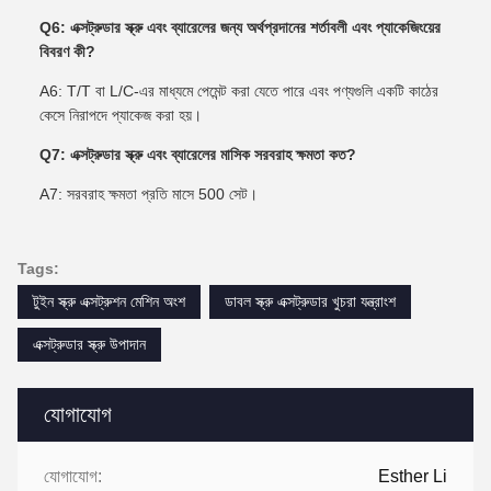
Q6: এক্সট্রুডার স্ক্রু এবং ব্যারেলের জন্য অর্থপ্রদানের শর্তাবলী এবং প্যাকেজিংয়ের
বিবরণ কী?
A6: T/T বা L/C-এর মাধ্যমে পেমেন্ট করা যেতে পারে এবং পণ্যগুলি একটি কাঠের
কেসে নিরাপদে প্যাকেজ করা হয়।
Q7: এক্সট্রুডার স্ক্রু এবং ব্যারেলের মাসিক সরবরাহ ক্ষমতা কত?
A7: সরবরাহ ক্ষমতা প্রতি মাসে 500 সেট।
Tags:
টুইন স্ক্রু এক্সট্রুশন মেশিন অংশ
ডাবল স্ক্রু এক্সট্রুডার খুচরা যন্ত্রাংশ
এক্সট্রুডার স্ক্রু উপাদান
যোগাযোগ
যোগাযোগ:
Esther Li