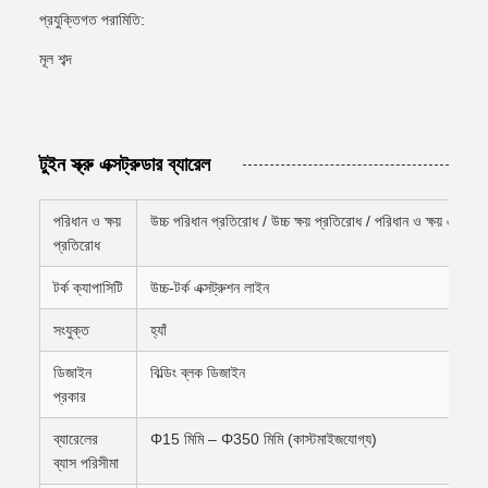
প্রযুক্তিগত পরামিতি:
মূল শব্দ
টুইন স্ক্রু এক্সট্রুডার ব্যারেল
পরিধান ও ক্ষয়
উচ্চ পরিধান প্রতিরোধ / উচ্চ ক্ষয় প্রতিরোধ / পরিধান ও ক্ষয় একত্রি
প্রতিরোধ
টর্ক ক্যাপাসিটি
উচ্চ-টর্ক এক্সট্রুশন লাইন
সংযুক্ত
হ্যাঁ
ডিজাইন
বিল্ডিং ব্লক ডিজাইন
প্রকার
ব্যারেলের
Φ15 মিমি – Φ350 মিমি (কাস্টমাইজযোগ্য)
ব্যাস পরিসীমা