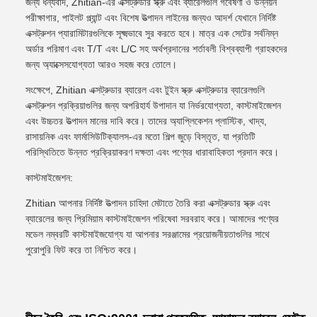
জন্য ধন্যবাদ, Zhitian-এর এক্সট্রুডার স্ক্রু এবং ব্যারেলগুলি গবেষণা ও উন্নয়ন
পরীক্ষাগার, পাইলট প্ল্যান্ট এবং বিশেষ উত্পাদন লাইনের জন্যও আদর্শ যেখানে নির্দিষ্ট
এক্সট্রুশন প্যারামিটারগুলিকে সূক্ষ্মভাবে সুর করতে হবে। মাত্র এক সেটের সর্বনিম্ন
অর্ডার পরিমাণ এবং T/T এবং L/C সহ অর্থপ্রদানের শর্তাবলী বিশ্বব্যাপী গ্রাহকদের
জন্য অ্যাক্সেসযোগ্যতা আরও সহজ করে তোলে।
সংক্ষেপে, Zhitian এক্সট্রুডার ব্যারেল এবং টুইন স্ক্রু এক্সট্রুডার ব্যারেলগুলি
এক্সট্রুশন প্রক্রিয়াগুলির জন্য অপরিহার্য উপাদান যা নির্ভরযোগ্যতা, কাস্টমাইজেশন
এবং উচ্চতর উত্পাদন মানের দাবি করে। তাদের অ্যাপ্লিকেশন প্লাস্টিক, খাদ্য,
রাসায়নিক এবং ফার্মাসিউটিক্যালস-এর মতো শিল্প জুড়ে বিস্তৃত, যা প্রতিটি
পরিস্থিতিতে উন্নত প্রক্রিয়াকরণ দক্ষতা এবং পণ্যের ধারাবাহিকতা প্রদান করে।
কাস্টমাইজেশন:
Zhitian আপনার নির্দিষ্ট উত্পাদন চাহিদা মেটাতে তৈরি করা এক্সট্রুডার স্ক্রু এবং
ব্যারেলের জন্য প্রিমিয়াম কাস্টমাইজেশন পরিষেবা সরবরাহ করে। আমাদের পণ্যের
মডেল নম্বরটি কাস্টমাইজযোগ্য যা আপনার সরঞ্জামের প্রয়োজনীয়তাগুলির সাথে
পুরোপুরি ফিট করে তা নিশ্চিত করে।