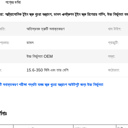
পণ্যের বর্ণনা
ধরা:
আল্ট্রাসোনিক টুইন স্ক্রু খুচরা যন্ত্রাংশ
,
ডাবল এক্সট্রুশন টুইন স্ক্রু রিপেয়ার পার্টস
,
উচ্চ নির্ভুলতা যমজ
্ধতি:
অতিস্বনক ত্রুটি সনাক্তকরণ
খাদ টাইপ:
 প্রকার:
ডাবল
গ্যারান্টি:
উচ্চ নির্ভুলতা OEM
লম্বা:
স:
15.6-350 মিমি এবং তার বেশি
কঠোরতা:
টি সনাক্তকরণ পরীক্ষা পদ্ধতি যমজ স্ক্রু খুচরা যন্ত্রাংশ আউটপুট জন্য উচ্চ নির্ভুলতা
ণনাঃ