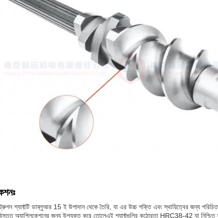
কেশনঃ
এক্সট্রুশন শ্যাফ্টটি ডাব্লুআর 15 ই উপাদান থেকে তৈরি, যা এর উচ্চ শক্তি এবং স্থায়িত্বের জন্য পরিচি
বিস্তৃত অ্যাপ্লিকেশনের জন্য উপযুক্ত করে তোলেএই শ্যাফ্টগুলির কঠোরতা HRC38-42 যা নিশ্চিত কর