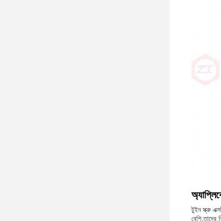
অ্যাপ্লি
টুইন স্ক্রু 
বেশি,তাদের 