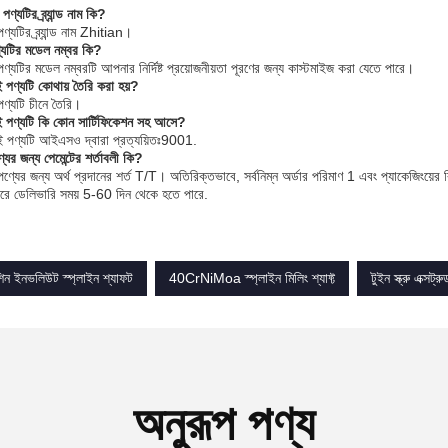
পণ্যটির ব্র্যান্ড নাম কি?
্যটির ব্র্যান্ড নাম Zhitian।
যটির মডেল নম্বর কি?
্যটির মডেল নম্বরটি আপনার নির্দিষ্ট প্রয়োজনীয়তা পূরণের জন্য কাস্টমাইজ করা যেতে পারে।
 পণ্যটি কোথায় তৈরি করা হয়?
ণ্যটি চীনে তৈরি।
ই পণ্যটি কি কোন সার্টিফিকেশন সহ আসে?
এই পণ্যটি আইএসও দ্বারা প্রত্যয়িতঃ9001.
র জন্য পেমেন্টের শর্তাবলী কি?
্যের জন্য অর্থ প্রদানের শর্ত T/T। অতিরিক্তভাবে, সর্বনিম্ন অর্ডার পরিমাণ 1 এবং প্যাকেজিংয়
করে ডেলিভারি সময় 5-60 দিন থেকে হতে পারে.
েশিন ইনভলিউট স্প্লাইন শ্যাফট
40CrNiMoa স্প্লাইন মিলিং শ্যাফ্ট
টুইন স্ক্রু এক্সট্র
অনুরূপ পণ্য