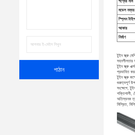
পণ্যের নাম
মডেল নম্বর
স্প্লিন টাই
আকার
নির্মাণ
টুইন স্ক্রু ম
সহনশীলতার সা
টুইন স্ক্রু এ
পাঠান
প্রভাবিত করত
টুইন স্ক্রু ক
গুরুত্বপূর্ণ 
সংক্ষেপে, টুই
শক্তিশালী, ট
অতিস্বনক ত্রু
মিশ্রিত, মিশ