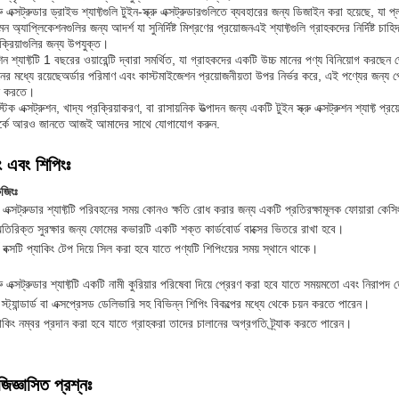
ু এক্সট্রুডার ড্রাইভ শ্যাফ্টগুলি টুইন-স্ক্রু এক্সট্রুডারগুলিতে ব্যবহারের জন্য ডিজাইন করা হয়েছে, যা প
 অ্যাপ্লিকেশনগুলির জন্য আদর্শ যা সুনির্দিষ্ট মিশ্রণের প্রয়োজনএই শ্যাফ্টগুলি গ্রাহকদের নির্দিষ্ট চ
রক্রিয়াগুলির জন্য উপযুক্ত।
মেশিন শ্যাফ্টটি 1 বছরের ওয়ারেন্টি দ্বারা সমর্থিত, যা গ্রাহকদের একটি উচ্চ মানের পণ্য বিনিয়োগ করছ
র মধ্যে রয়েছেঅর্ডার পরিমাণ এবং কাস্টমাইজেশন প্রয়োজনীয়তা উপর নির্ভর করে, এই পণ্যের জন্য 
পন করতে।
টিক এক্সট্রুশন, খাদ্য প্রক্রিয়াকরণ, বা রাসায়নিক উত্পাদন জন্য একটি টুইন স্ক্রু এক্সট্রুশন শ্যা
্পর্কে আরও জানতে আজই আমাদের সাথে যোগাযোগ করুন.
ং এবং শিপিংঃ
েজিংঃ
রু এক্সট্রুডার শ্যাফ্টটি পরিবহনের সময় কোনও ক্ষতি রোধ করার জন্য একটি প্রতিরক্ষামূলক ফোয়ারা কেস
িরিক্ত সুরক্ষার জন্য ফোমের কভারটি একটি শক্ত কার্ডবোর্ড বাক্সের ভিতরে রাখা হবে।
্ড বক্সটি প্যাকিং টেপ দিয়ে সিল করা হবে যাতে পণ্যটি শিপিংয়ের সময় স্থানে থাকে।
্রু এক্সট্রুডার শ্যাফ্টটি একটি নামী কুরিয়ার পরিষেবা দিয়ে প্রেরণ করা হবে যাতে সময়মতো এবং নিরাপদ 
 স্ট্যান্ডার্ড বা এক্সপ্রেসড ডেলিভারি সহ বিভিন্ন শিপিং বিকল্পের মধ্যে থেকে চয়ন করতে পারেন।
্যাকিং নম্বর প্রদান করা হবে যাতে গ্রাহকরা তাদের চালানের অগ্রগতি ট্র্যাক করতে পারেন।
জিজ্ঞাসিত প্রশ্নঃ