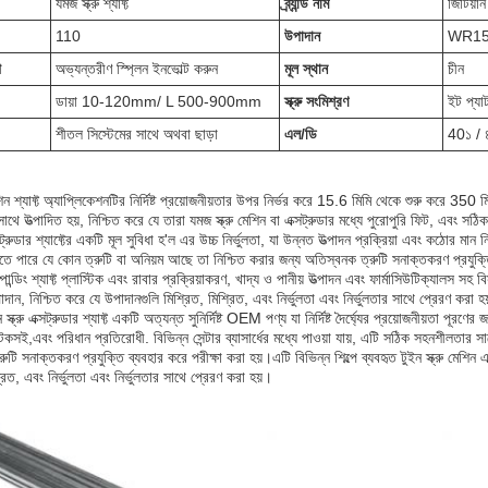
যমজ স্ক্রু শ্যাফ্ট
ব্র্যান্ড নাম
জিটিয়ান
110
উপাদান
WR15
প
অভ্যন্তরীণ স্প্লিন ইনভোল্ট করুন
মূল স্থান
চীন
ডায়া 10-120mm/ L 500-900mm
স্ক্রু সংমিশ্রণ
ইট প্যাটা
শীতল সিস্টেমের সাথে অথবা ছাড়া
এল/ডি
40১ / 
েশিন শ্যাফ্ট অ্যাপ্লিকেশনটির নির্দিষ্ট প্রয়োজনীয়তার উপর নির্ভর করে 15.6 মিমি থেকে শুরু করে 350 মিমি প
থে উত্পাদিত হয়, নিশ্চিত করে যে তারা যমজ স্ক্রু মেশিন বা এক্সট্রুডার মধ্যে পুরোপুরি ফিট, এবং স
ক্সট্রুডার শ্যাফ্টের একটি মূল সুবিধা হ'ল এর উচ্চ নির্ভুলতা, যা উন্নত উত্পাদন প্রক্রিয়া এবং কঠোর মান 
ে পারে যে কোন ত্রুটি বা অনিয়ম আছে তা নিশ্চিত করার জন্য অতিস্বনক ত্রুটি সনাক্তকরণ প্রযুক্তি
ম্পোন্ডিং শ্যাফ্ট প্লাস্টিক এবং রাবার প্রক্রিয়াকরণ, খাদ্য ও পানীয় উত্পাদন এবং ফার্মাসিউটিক্যালস স
উপাদান, নিশ্চিত করে যে উপাদানগুলি মিশ্রিত, মিশ্রিত, এবং নির্ভুলতা এবং নির্ভুলতার সাথে প্রেরণ করা হ
ন স্ক্রু এক্সট্রুডার শ্যাফ্ট একটি অত্যন্ত সুনির্দিষ্ট OEM পণ্য যা নির্দিষ্ট দৈর্ঘ্যের প্রয়োজনীয়
েকসই,এবং পরিধান প্রতিরোধী. বিভিন্ন সেন্টার ব্যাসার্ধের মধ্যে পাওয়া যায়, এটি সঠিক সহনশীলতার সাথ
টি সনাক্তকরণ প্রযুক্তি ব্যবহার করে পরীক্ষা করা হয়।এটি বিভিন্ন শিল্পে ব্যবহৃত টুইন স্ক্রু মেশিন এ
্রিত, এবং নির্ভুলতা এবং নির্ভুলতার সাথে প্রেরণ করা হয়।