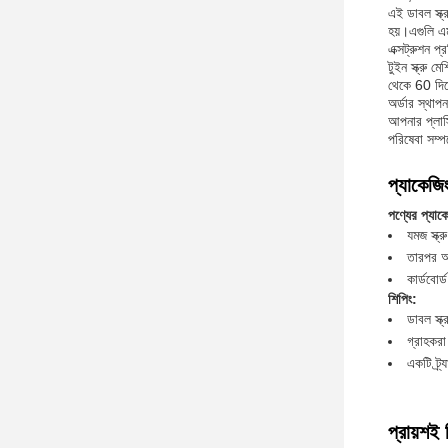
এই ডাবল স্ক্র
হয়।এগুলি এমন
এক্সট্রুশন প্
টুইন স্ক্রু 
থেকে 60 দিনে
অর্ডার স্থা
আপনার প্লাস্
পরিষেবা সম
প্যাকেজি
পণ্যের প্যাক
যমজ স্ক্
তারপর অত
কার্ডবোর
শিপিং:
ডাবল স্ক
গ্রাহকরা
একটি ট্র
প্রায়শই 