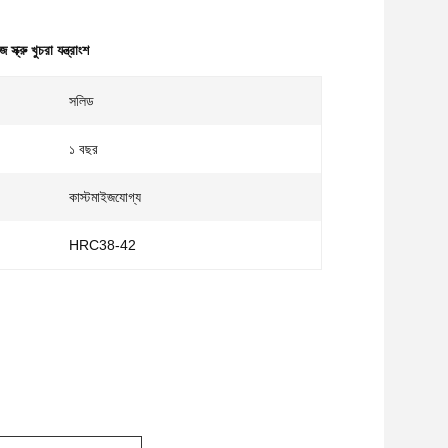
 স্ক্রু খুচরা যন্ত্রাংশ
সলিড
১ বছর
কাস্টমাইজযোগ্য
HRC38-42