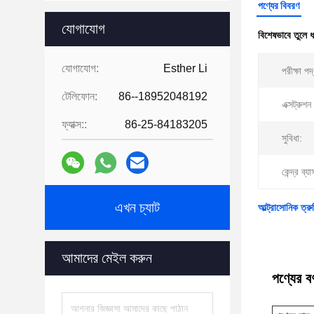
পণ্যের বিবরণ
যোগাযোগ
বিশেষভাবে তুলে 
যোগাযোগ:
Esther Li
পরীক্ষা পদ
টেলিফোন:
86--18952048192
এক্সট্রুশন
ফ্যাক্স::
86-25-84183205
সুবিধা:
কেন্দ্র ব্যা
এখন চ্যাট
আল্ট্রাসোনিক ত্রু
আমাদের মেইল করুন
পণ্যের বর্