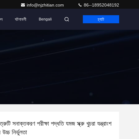
info@njzhitian.com
86--18952048192
ুন
ঘটনাবলী
চ্যাট
Bengali
ত্রুটি সনাক্তকরণ পরীক্ষা পদ্ধতি যমজ স্ক্রু খুচরা যন্ত্রাংশ
চ্চ নির্ভুলতা