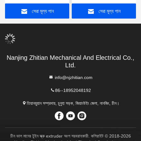
এক্সট্রুডার স্ক্রু এলিমেন্ট
এক্সট্রুডার লেইস্ট্রিটজ সিরিজের জন্য
সেরা মূল্য পান
সেরা মূল্য পান
Nanjing Zhitian Mechanical And Electrical Co.,
Ltd.
info@njzhitian.com
86--18952048192
তিয়ানয়ুয়ান সম্প্রদায়, চুনুহা সড়ক, জিয়াংউইং জেলা, নানজিং, চীন।
চীন ভাল মানের টুইন স্ক্রু extruder অংশ সরবরাহকারী. কপিরাইট © 2018-2026