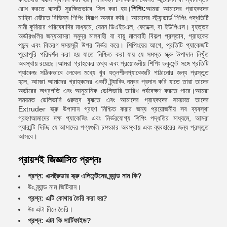
রোধ করতে বাক্সটি সুরক্ষিতভাবে সিল করা হয়।
শিপিং:
আমরা আমাদের গ্রাহকদের
চাহিদা মেটাতে বিভিন্ন শিপিং বিকল্প অফার করি। আমাদের স্ট্যান্ডার্ড শিপিং পদ্ধতিটি
নামী কুরিয়ার পরিষেবাদির মাধ্যমে, যেমন ডিএইচএল, ফেডেক্স, বা ইউপিএস। বৃহত্তর
অর্ডারগুলির জন্যআমরা সমুদ্র মালবাহী বা বায়ু মালবাহী বিকল্প প্রস্তাব, গ্রাহকের
পছন্দ এবং বিতরণ সময়সূচী উপর নির্ভর করে। শিপিংয়ের আগে, প্রতিটি প্যাকেজটি
পুরোপুরি পরিদর্শন করা হয় যাতে নিশ্চিত করা যায় যে সমস্ত স্ক্রু উপাদান নিখুঁত
অবস্থায় রয়েছে।আমরা গ্রাহকের তথ্য এবং প্রয়োজনীয় শিপিং ডকুমেন্ট সঙ্গে প্রতিটি
প্যাকেজ সঠিকভাবে লেবেল মধ্যে খুব যত্নশীলপ্যাকেজটি পাঠানোর জন্য প্রস্তুত
হলে, আমরা আমাদের গ্রাহকদের একটি ট্র্যাকিং নম্বর প্রদান করি যাতে তারা তাদের
অর্ডারের অগ্রগতি এবং আনুমানিক ডেলিভারি তারিখ পর্যবেক্ষণ করতে পারে।আমরা
সময়মত ডেলিভারি গুরুত্ব বুঝতে এবং আমাদের গ্রাহকদের সময়মত তাদের
Extruder স্ক্রু উপাদান গ্রহণ নিশ্চিত করার জন্য প্রয়োজনীয় সব ব্যবস্থা
গ্রহণআমাদের দক্ষ প্যাকেজিং এবং নির্ভরযোগ্য শিপিং পদ্ধতির মাধ্যমে, আমরা
গ্যারান্টি দিচ্ছি যে আমাদের পণ্যগুলি চমৎকার অবস্থায় এবং ব্যবহারের জন্য প্রস্তুত
আসবে।
প্রায়শই জিজ্ঞাসিত প্রশ্নঃ
প্রশ্ন: এক্সট্রুডার স্ক্রু এলিমেন্টসের ব্র্যান্ড নাম কি?
উঃ ব্র্যান্ড নাম জিটিয়ান।
প্রশ্ন: এটি কোথায় তৈরি করা হয়?
উঃ এটা চীনে তৈরি।
প্রশ্ন: এটা কি সার্টিফাইড?