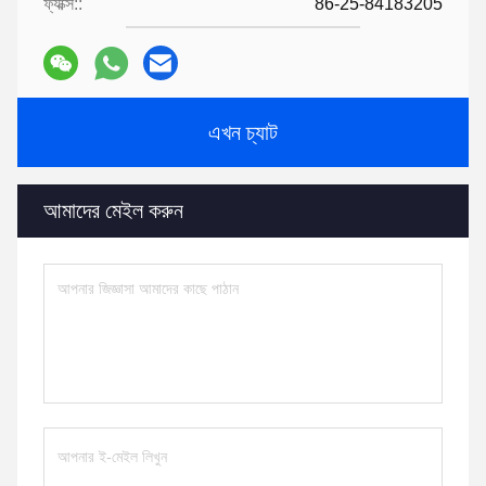
ফ্যাক্স::
86-25-84183205
এখন চ্যাট
আমাদের মেইল করুন