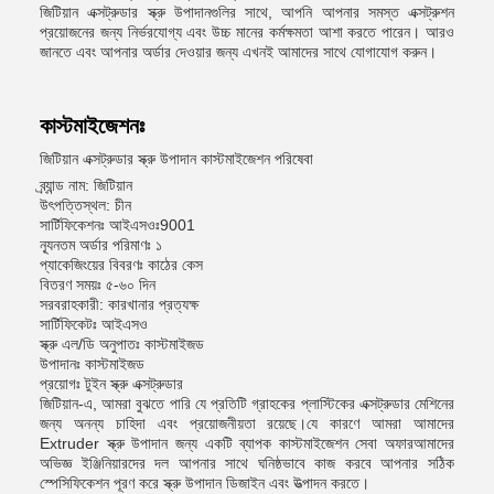
জিটিয়ান এক্সট্রুডার স্ক্রু উপাদানগুলির সাথে, আপনি আপনার সমস্ত এক্সট্রুশন
প্রয়োজনের জন্য নির্ভরযোগ্য এবং উচ্চ মানের কর্মক্ষমতা আশা করতে পারেন। আরও
জানতে এবং আপনার অর্ডার দেওয়ার জন্য এখনই আমাদের সাথে যোগাযোগ করুন।
কাস্টমাইজেশনঃ
জিটিয়ান এক্সট্রুডার স্ক্রু উপাদান কাস্টমাইজেশন পরিষেবা
ব্র্যান্ড নাম: জিটিয়ান
উৎপত্তিস্থল: চীন
সার্টিফিকেশনঃ আইএসওঃ9001
ন্যূনতম অর্ডার পরিমাণঃ ১
প্যাকেজিংয়ের বিবরণঃ কাঠের কেস
বিতরণ সময়ঃ ৫-৬০ দিন
সরবরাহকারী: কারখানার প্রত্যক্ষ
সার্টিফিকেটঃ আইএসও
স্ক্রু এল/ডি অনুপাতঃ কাস্টমাইজড
উপাদানঃ কাস্টমাইজড
প্রয়োগঃ টুইন স্ক্রু এক্সট্রুডার
জিটিয়ান-এ, আমরা বুঝতে পারি যে প্রতিটি গ্রাহকের প্লাস্টিকের এক্সট্রুডার মেশিনের
জন্য অনন্য চাহিদা এবং প্রয়োজনীয়তা রয়েছে।যে কারণে আমরা আমাদের
Extruder স্ক্রু উপাদান জন্য একটি ব্যাপক কাস্টমাইজেশন সেবা অফারআমাদের
অভিজ্ঞ ইঞ্জিনিয়ারদের দল আপনার সাথে ঘনিষ্ঠভাবে কাজ করবে আপনার সঠিক
স্পেসিফিকেশন পূরণ করে স্ক্রু উপাদান ডিজাইন এবং উত্পাদন করতে।