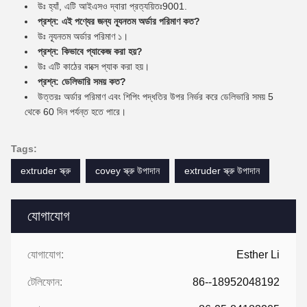
উঃ হ্যাঁ, এটি আইএসও দ্বারা প্রত্যয়িতঃ9001.
প্রশ্ন: এই পণ্যের জন্য ন্যূনতম অর্ডার পরিমাণ কত?
উঃ ন্যূনতম অর্ডার পরিমাণ ১।
প্রশ্ন: কিভাবে প্যাকেজ করা হয়?
উঃ এটি কাঠের বাক্সে প্যাক করা হয়।
প্রশ্ন: ডেলিভারি সময় কত?
উত্তরঃ অর্ডার পরিমাণ এবং শিপিং পদ্ধতির উপর নির্ভর করে ডেলিভারি সময় 5
থেকে 60 দিন পর্যন্ত হতে পারে।
Tags:
extruder স্ক্রু
covey স্ক্রু উপাদান
extruder স্ক্রু উপাদান
যোগাযোগ
যোগাযোগ:
Esther Li
টেলিফোন:
86--18952048192