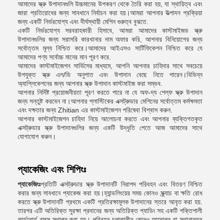
আমাদের স্ক্রু উপাদানগুলি উচ্চমানের উপকরণ থেকে তৈরি করা হয়, যা স্থায়িত্ব এবং
জারা প্রতিরোধের জন্য সাবধানে নির্বাচন করা হয়।আমরা আপনার উত্পাদন প্রক্রিয়া
জন্য একটি নির্ভরযোগ্য এবং দীর্ঘস্থায়ী মেশিন গুরুত্ব বুঝতে.
একটি নির্ভরযোগ্য সরবরাহকারী হিসাবে, আমরা আমাদের কাস্টমাইজড স্ক্রু
উপাদানগুলির জন্য সরাসরি কারখানার দাম অফার করি, আপনার বিনিয়োগের জন্য
সর্বোত্তম মূল্য নিশ্চিত করে।আমাদের আইএসও সার্টিফিকেশন নিশ্চিত করে যে
আমাদের পণ্য সর্বোচ্চ মানের মান পূরণ করে.
আমাদের কাস্টমাইজেশন সার্ভিসের মাধ্যমে, আপনি আপনার চাহিদার সাথে সবচেয়ে
উপযুক্ত স্ক্রু এল/ডি অনুপাত এবং উপাদান বেছে নিতে পারেন।বিভিন্ন
অ্যাপ্লিকেশনের জন্য আপনার স্ক্রু উপাদান কাস্টমাইজ করা সম্ভব.
আপনার নির্দিষ্ট প্রয়োজনীয়তা পূরণ করতে পারে না যে অফ-দ্য শেল্ফ স্ক্রু উপাদান
জন্য সন্তুষ্ট করবেন না।আপনার প্লাস্টিকের এক্সট্রুডার মেশিনের সর্বোত্তম কর্মক্ষমতা
এবং দক্ষতার জন্য Zhitian এর কাস্টমাইজেশন পরিষেবা বিশ্বাস করুন.
আপনার কাস্টমাইজেশন চাহিদা নিয়ে আলোচনা করতে এবং আপনার ব্যক্তিগতকৃত
এক্সট্রুডার স্ক্রু উপাদানগুলির জন্য একটি উদ্ধৃতি পেতে আজ আমাদের সাথে
যোগাযোগ করুন।
প্যাকেজিং এবং শিপিংঃ
প্যাকেজিংঃ
প্রতিটি এক্সট্রুডার স্ক্রু উপাদানটি নিরাপদ পরিবহন এবং বিতরণ নিশ্চিত
করার জন্য সাবধানে প্যাকেজ করা হয়।হ্যান্ডলিংয়ের সময় কোনও স্ক্র্যাচ বা ক্ষতি রোধ
করতে স্ক্রু উপাদানটি প্রথমে একটি প্রতিরক্ষামূলক উপাদানের স্তরে আবৃত করা হয়.
তারপর এটি অতিরিক্ত সুরক্ষা প্রদানের জন্য অতিরিক্ত প্যাডিং সহ একটি শক্তিশালী
কার্ডবোর্ড বাক্সে স্থাপন করা হয়। পরিবহন চলাকালীন কোনও আন্দোলন বা স্থানান্তর