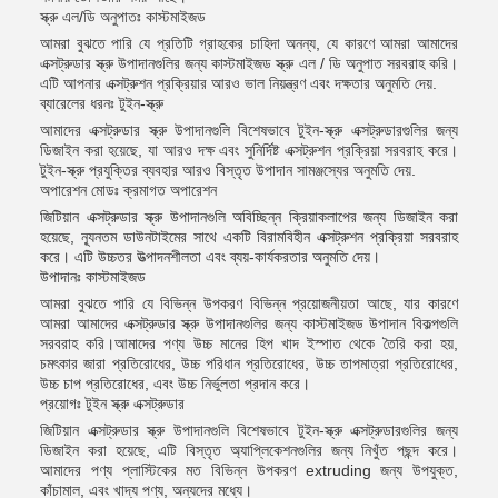
স্ক্রু এল/ডি অনুপাতঃ কাস্টমাইজড
আমরা বুঝতে পারি যে প্রতিটি গ্রাহকের চাহিদা অনন্য, যে কারণে আমরা আমাদের
এক্সট্রুডার স্ক্রু উপাদানগুলির জন্য কাস্টমাইজড স্ক্রু এল / ডি অনুপাত সরবরাহ করি।
এটি আপনার এক্সট্রুশন প্রক্রিয়ার আরও ভাল নিয়ন্ত্রণ এবং দক্ষতার অনুমতি দেয়.
ব্যারেলের ধরনঃ টুইন-স্ক্রু
আমাদের এক্সট্রুডার স্ক্রু উপাদানগুলি বিশেষভাবে টুইন-স্ক্রু এক্সট্রুডারগুলির জন্য
ডিজাইন করা হয়েছে, যা আরও দক্ষ এবং সুনির্দিষ্ট এক্সট্রুশন প্রক্রিয়া সরবরাহ করে।
টুইন-স্ক্রু প্রযুক্তির ব্যবহার আরও বিস্তৃত উপাদান সামঞ্জস্যের অনুমতি দেয়.
অপারেশন মোডঃ ক্রমাগত অপারেশন
জিটিয়ান এক্সট্রুডার স্ক্রু উপাদানগুলি অবিচ্ছিন্ন ক্রিয়াকলাপের জন্য ডিজাইন করা
হয়েছে, ন্যূনতম ডাউনটাইমের সাথে একটি বিরামবিহীন এক্সট্রুশন প্রক্রিয়া সরবরাহ
করে। এটি উচ্চতর উত্পাদনশীলতা এবং ব্যয়-কার্যকরতার অনুমতি দেয়।
উপাদানঃ কাস্টমাইজড
আমরা বুঝতে পারি যে বিভিন্ন উপকরণ বিভিন্ন প্রয়োজনীয়তা আছে, যার কারণে
আমরা আমাদের এক্সট্রুডার স্ক্রু উপাদানগুলির জন্য কাস্টমাইজড উপাদান বিকল্পগুলি
সরবরাহ করি।আমাদের পণ্য উচ্চ মানের হিপ খাদ ইস্পাত থেকে তৈরি করা হয়,
চমৎকার জারা প্রতিরোধের, উচ্চ পরিধান প্রতিরোধের, উচ্চ তাপমাত্রা প্রতিরোধের,
উচ্চ চাপ প্রতিরোধের, এবং উচ্চ নির্ভুলতা প্রদান করে।
প্রয়োগঃ টুইন স্ক্রু এক্সট্রুডার
জিটিয়ান এক্সট্রুডার স্ক্রু উপাদানগুলি বিশেষভাবে টুইন-স্ক্রু এক্সট্রুডারগুলির জন্য
ডিজাইন করা হয়েছে, এটি বিস্তৃত অ্যাপ্লিকেশনগুলির জন্য নিখুঁত পছন্দ করে।
আমাদের পণ্য প্লাস্টিকের মত বিভিন্ন উপকরণ extruding জন্য উপযুক্ত,
কাঁচামাল, এবং খাদ্য পণ্য, অন্যদের মধ্যে।