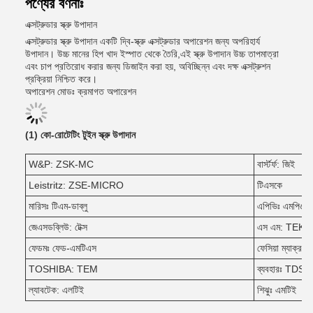
পণ্যের বর্ণনাঃ
এক্সট্রুডার স্ক্রু উপাদান
এক্সট্রুডার স্ক্রু উপাদান একটি দ্বি-স্ক্রু এক্সট্রুডার অপারেশন জন্য অপরিহার্য
উপাদান। উচ্চ মানের হিপ খাদ ইস্পাত থেকে তৈরি,এই স্ক্রু উপাদান উচ্চ তাপমাত্রা
এবং চাপ প্রতিরোধ করার জন্য ডিজাইন করা হয়, অবিচ্ছিন্ন এবং দক্ষ এক্সট্রুশন
প্রক্রিয়া নিশ্চিত করে।
অপারেশন মোডঃ ক্রমাগত অপারেশন
(1) কো-রোটেটিং টুইন স্ক্রু উপাদান
W&P: ZSK-MC
বার্স্টর্ফ: জিই
Leistritz: ZSE-MICRO
টিএসকে
মারিসঃ টিএম-ডাব্লু
এপিভিঃ এমপি৬৫
জেএসডব্লিউ: টেক্স
এস এম: TEK-
ফেডমঃ ফেড-এমটিএস
ফেসিয়া ম্যাক
TOSHIBA: TEM
ব্যবহারঃ TDS
ল্যাবটেক: এলটিই
শিঝুঃ এমটিই