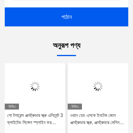
পাঠান
অনুরূপ পণ্য
ভিডিও
ভিডিও
লো টলারেন্স এক্সট্রুডার স্ক্রু এলিমেন্ট 3
ওয়ান হেড এসকে ইনটেক জোন
ফ্লাইটেড সিঙ্গেল স্প্লাইন ফর
এক্সট্রুডার স্ক্রু, এক্সট্রুডার মেশিন
ডব্লিউপি মেশিন প্লাস্টিক টুইন স্ক্রু
পার্টস 62.4 মিমি ওডি স্ক্রু সেগমেন্ট