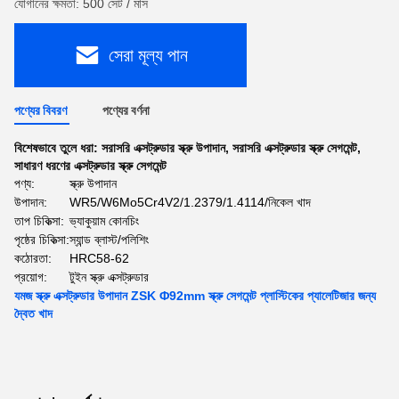
যোগানের ক্ষমতা: 500 সেট / মাস
সেরা মূল্য পান
পণ্যের বিবরণ
পণ্যের বর্ণনা
বিশেষভাবে তুলে ধরা:
সরাসরি এক্সট্রুডার স্ক্রু উপাদান
,
সরাসরি এক্সট্রুডার স্ক্রু সেগমেন্ট
,
সাধারণ ধরণের এক্সট্রুডার স্ক্রু সেগমেন্ট
পণ্য:
স্ক্রু উপাদান
উপাদান:
WR5/W6Mo5Cr4V2/1.2379/1.4114/নিকেল খাদ
তাপ চিকিত্সা:
ভ্যাকুয়াম কোনচিং
পৃষ্ঠের চিকিত্সা:
স্যান্ড ব্লাস্ট/পলিশিং
কঠোরতা:
HRC58-62
প্রয়োগ:
টুইন স্ক্রু এক্সট্রুডার
যমজ স্ক্রু এক্সট্রুডার উপাদান ZSK Φ92mm স্ক্রু সেগমেন্ট প্লাস্টিকের প্যালেটিজার জন্য
দ্বৈত খাদ