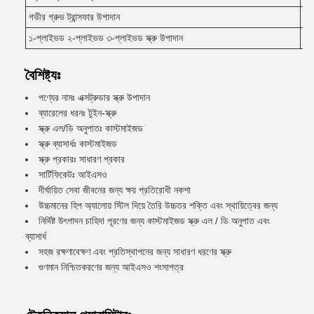
গভীর গ্রুভ ট্রান্সফার উপাদান
সাই
১-প্লাইভড ২-প্লাইভড ৩-প্লাইভড স্ক্রু উপাদান
বিশ
বৈশিষ্ট্যঃ
পণ্যের নামঃ এক্সট্রুডার স্ক্রু উপাদান
ব্যারেলের ধরনঃ টুইন-স্ক্রু
স্ক্রু এল/ডি অনুপাতঃ কাস্টমাইজড
স্ক্রু ব্যাসার্ধঃ কাস্টমাইজড
স্ক্রু প্রকারঃ সাধারণ প্রকার
সার্টিফিকেটঃ আইএসও
দীর্ঘায়িত সেবা জীবনের জন্য ক্ষয় প্রতিরোধী নকশা
উচ্চমানের হিপ অ্যালোয় স্টিল দিয়ে তৈরি উচ্চতর শক্তি এবং স্থায়িত্বের জন্য
নির্দিষ্ট উৎপাদন চাহিদা পূরণের জন্য কাস্টমাইজড স্ক্রু এল / ডি অনুপাত এবং
ব্যাসার্ধ
সহজ রক্ষণাবেক্ষণ এবং প্রতিস্থাপনের জন্য সাধারণ ধরণের স্ক্রু
গুণমান নিশ্চিতকরণের জন্য আইএসও শংসাপত্র