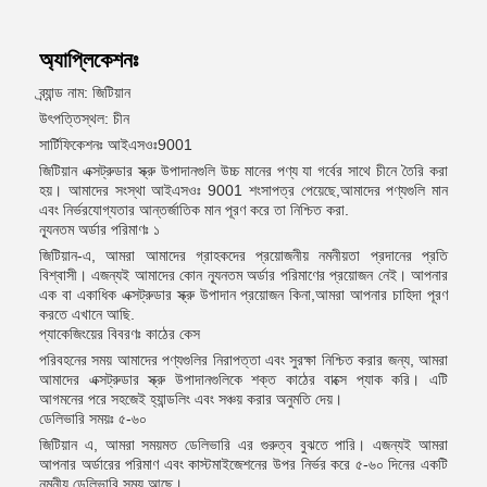
অ্যাপ্লিকেশনঃ
ব্র্যান্ড নাম: জিটিয়ান
উৎপত্তিস্থল: চীন
সার্টিফিকেশনঃ আইএসওঃ9001
জিটিয়ান এক্সট্রুডার স্ক্রু উপাদানগুলি উচ্চ মানের পণ্য যা গর্বের সাথে চীনে তৈরি করা
হয়। আমাদের সংস্থা আইএসওঃ 9001 শংসাপত্র পেয়েছে,আমাদের পণ্যগুলি মান
এবং নির্ভরযোগ্যতার আন্তর্জাতিক মান পূরণ করে তা নিশ্চিত করা.
ন্যূনতম অর্ডার পরিমাণঃ ১
জিটিয়ান-এ, আমরা আমাদের গ্রাহকদের প্রয়োজনীয় নমনীয়তা প্রদানের প্রতি
বিশ্বাসী। এজন্যই আমাদের কোন ন্যূনতম অর্ডার পরিমাণের প্রয়োজন নেই। আপনার
এক বা একাধিক এক্সট্রুডার স্ক্রু উপাদান প্রয়োজন কিনা,আমরা আপনার চাহিদা পূরণ
করতে এখানে আছি.
প্যাকেজিংয়ের বিবরণঃ কাঠের কেস
পরিবহনের সময় আমাদের পণ্যগুলির নিরাপত্তা এবং সুরক্ষা নিশ্চিত করার জন্য, আমরা
আমাদের এক্সট্রুডার স্ক্রু উপাদানগুলিকে শক্ত কাঠের বাক্সে প্যাক করি। এটি
আগমনের পরে সহজেই হ্যান্ডলিং এবং সঞ্চয় করার অনুমতি দেয়।
ডেলিভারি সময়ঃ ৫-৬০
জিটিয়ান এ, আমরা সময়মত ডেলিভারি এর গুরুত্ব বুঝতে পারি। এজন্যই আমরা
আপনার অর্ডারের পরিমাণ এবং কাস্টমাইজেশনের উপর নির্ভর করে ৫-৬০ দিনের একটি
নমনীয় ডেলিভারি সময় আছে।