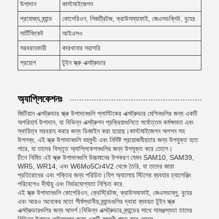
উপাদান
কাস্টমাইজেশন
প্রযোজ্য ব্র্যান্ড
কোপেরিওন, লিজট্রিটজ, ক্রাউসম্যাফাই, জেএসডব্লিউ, বুহের
সার্টিফিকেট
আইএসও
সরবরাহকারী
কারখানার সরাসরি
প্রয়োগ
টুইন স্ক্রু এক্সট্রুডার
অ্যাপ্লিকেশনঃ
জিটিয়ান এক্সট্রুডার স্ক্রু উপাদানগুলি প্লাস্টিকের এক্সট্রুডার মেশিনগুলির জন্য একটি
অপরিহার্য উপাদান, যা বিভিন্ন এক্সট্রুশন প্রক্রিয়াগুলিতে সর্বোত্তম কর্মক্ষমতা এবং
স্থায়িত্ব সরবরাহ করার জন্য ডিজাইন করা হয়েছে।কাস্টমাইজেশন অপশন সহ
উপলব্ধ, এই স্ক্রু উপাদানগুলি বহুমুখী এবং নির্দিষ্ট প্রয়োজনীয়তার জন্য উপযুক্ত হতে
পারে, যা তাদের বিস্তৃত অ্যাপ্লিকেশনগুলির জন্য উপযুক্ত করে তোলে।
চীনে নির্মিত এই স্ক্রু উপাদানগুলি উচ্চমানের উপকরণ যেমন SAM10, SAM39,
WR5, WR14, এবং W6Mo5Cr4V2 থেকে তৈরি, যা তাদের জারা
প্রতিরোধের এবং শক্তির জন্য পরিচিত।হিপ অ্যালোয় স্টিলের ব্যবহার চ্যালেঞ্জিং
পরিবেশেও দীর্ঘায়ু এবং নির্ভরযোগ্যতা নিশ্চিত করে.
এই স্ক্রু উপাদানগুলি কোপেরিওন, ক্রেস্ট্রিটজ, ক্রাউসমাফাই, জেএসডাব্লু, বুহের
এবং আরও অনেকের মতো শীর্ষস্থানীয় ব্র্যান্ডগুলির দ্বারা ব্যবহৃত টুইন স্ক্রু
এক্সট্রুডারগুলির জন্য আদর্শ।বিভিন্ন এক্সট্রুডার ব্র্যান্ডের সাথে সামঞ্জস্যতা তাদের