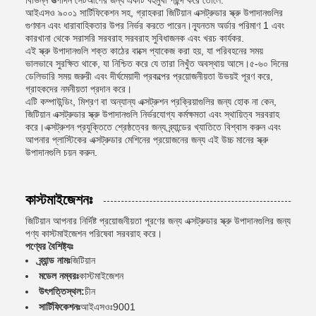
বিভিন্ন উত্পাদন সেটআপের জন্য একটি বহুমুখী পছন্দ করে তোলে.
আইএসও ৯০০১ সার্টিফিকেশন সহ, গ্রাহকরা জিটিয়ান এক্সট্রুডার স্ক্রু উপাদানগুলির
গুণমান এবং ধারাবাহিকতার উপর নির্ভর করতে পারেন।ন্যূনতম অর্ডার পরিমাণ 1 এবং
কারখানা থেকে সরাসরি সরবরাহ সরবরাহ সুবিধাজনক এবং খরচ কার্যকর.
এই স্ক্রু উপাদানগুলি শক্ত কাঠের বাক্সে প্যাকেজ করা হয়, যা পরিবহনের সময়
ভালভাবে সুরক্ষিত থাকে, যা নিশ্চিত করে যে তারা নিখুঁত অবস্থায় আসে।৫-৬০ দিনের
ডেলিভারি সময় জরুরী এবং দীর্ঘমেয়াদী প্রকল্পের প্রয়োজনীয়তা উভয়ই পূরণ করে,
গ্রাহকদের নমনীয়তা প্রদান করে।
এটি কম্পাউন্ডিং, মিশ্রণ বা অন্যান্য এক্সট্রুশন প্রক্রিয়াগুলির জন্য হোক না কেন,
জিটিয়ান এক্সট্রুডার স্ক্রু উপাদানগুলি নির্ভরযোগ্য কর্মক্ষমতা এবং স্থায়িত্ব সরবরাহ
করে।এক্সট্রুশন প্রযুক্তিতে শ্রেষ্ঠত্বের জন্য ব্র্যান্ডের খ্যাতিতে বিশ্বাস করুন এবং
আপনার প্লাস্টিকের এক্সট্রুডার মেশিনের প্রয়োজনের জন্য এই উচ্চ মানের স্ক্রু
উপাদানগুলি চয়ন করুন.
কাস্টমাইজেশনঃ
জিটিয়ান আপনার নির্দিষ্ট প্রয়োজনীয়তা পূরণের জন্য এক্সট্রুডার স্ক্রু উপাদানগুলির জন্য
পণ্য কাস্টমাইজেশন পরিষেবা সরবরাহ করে।
পণ্যের বৈশিষ্ট্যঃ
ব্র্যান্ড নামঃ
জিটিয়ান
মডেল নম্বরঃ
কাস্টমাইজেশন
উৎপত্তিস্থল:
চীন
সার্টিফিকেশনঃ
আইএসওঃ9001