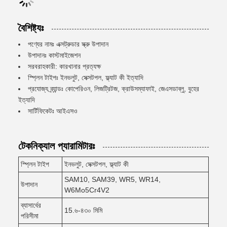
বৈশিষ্ট্যঃ
পণ্যের নামঃ এক্সট্রুডার স্ক্রু উপাদান
উপাদানঃ কাস্টমাইজেশন
সরবরাহকারী: কারখানার প্রত্যক্ষ
স্প্লিন টাইপঃ ইনভলুট, সেক্সটপল, ফ্ল্যাট কী ইত্যাদি
প্রযোজ্য ব্র্যান্ডঃ কোপেরিওন, লিজট্রিটজ, ক্রাউসম্যাফাই, জেএসডাব্লু, বুহের
ইত্যাদি
সার্টিফিকেটঃ আইএসও
টেকনিক্যাল প্যারামিটারঃ
স্প্লিন টাইপ
ইনভলুট, সেক্সটপল, ফ্ল্যাট কী
SAM10, SAM39, WR5, WR14,
উপাদান
W6Mo5Cr4V2
ব্যাসার্ধের
15.৬-৪৩০ মিমি
পরিসীমা