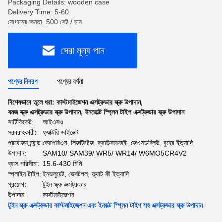
Packaging Details: wooden case
Delivery Time: 5-60
যোগানের ক্ষমতা: 500 সেট / মাস
সেরা মূল্য পান
পণ্যের বিবরণ
পণ্যের বর্ণনা
বিশেষভাবে তুলে ধরা:
কাস্টমাইজেশন এক্সট্রুডার স্ক্রু উপাদান
,
যমজ স্ক্রু এক্সট্রুডার স্ক্রু উপাদান
,
ইনভোল্ট স্প্লিন টাইপ এক্সট্রুডার স্ক্রু উপাদান
সার্টিফিকেট:
আইএসও
সরবরাহকারী:
ফ্যাক্টরি ডাইরেক্ট
প্রযোজ্য ব্র্যান্ড:
কোপেরিওন, লিজট্রিটজ, ক্রাউসমাফাই, জেএসডব্লিউ, বুহের ইত্যাদি
উপাদান:
SAM10/ SAM39/ WR5/ WR14/ W6MO5CR4V2
ব্যাস পরিসীমা:
15.6-430 মিমি
স্প্লাইন টাইপ:
ইনভলুয়েট, সেক্সটপল, ফ্ল্যাট কী ইত্যাদি
প্রয়োগ:
টুইন স্ক্রু এক্সট্রুডার
উপাদান:
কাস্টমাইজেশন
টুইন স্ক্রু এক্সট্রুডার কাস্টমাইজেশন এবং ইনভল্ট স্প্লিন টাইপ সহ এক্সট্রুডার স্ক্রু উপাদান