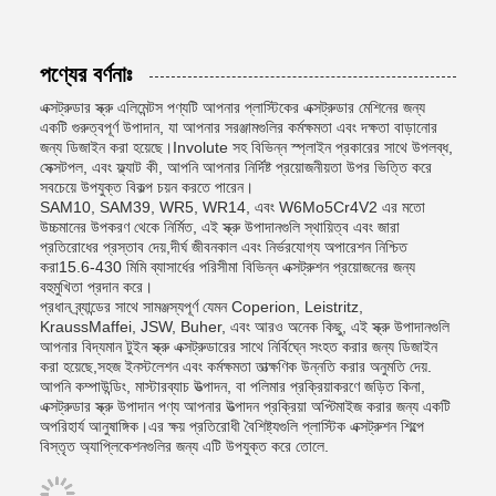
পণ্যের বর্ণনাঃ
এক্সট্রুডার স্ক্রু এলিমেন্টস পণ্যটি আপনার প্লাস্টিকের এক্সট্রুডার মেশিনের জন্য
একটি গুরুত্বপূর্ণ উপাদান, যা আপনার সরঞ্জামগুলির কর্মক্ষমতা এবং দক্ষতা বাড়ানোর
জন্য ডিজাইন করা হয়েছে।Involute সহ বিভিন্ন স্প্লাইন প্রকারের সাথে উপলব্ধ,
সেক্সটপল, এবং ফ্ল্যাট কী, আপনি আপনার নির্দিষ্ট প্রয়োজনীয়তা উপর ভিত্তি করে
সবচেয়ে উপযুক্ত বিকল্প চয়ন করতে পারেন।
SAM10, SAM39, WR5, WR14, এবং W6Mo5Cr4V2 এর মতো
উচ্চমানের উপকরণ থেকে নির্মিত, এই স্ক্রু উপাদানগুলি স্থায়িত্ব এবং জারা
প্রতিরোধের প্রস্তাব দেয়,দীর্ঘ জীবনকাল এবং নির্ভরযোগ্য অপারেশন নিশ্চিত
করা15.6-430 মিমি ব্যাসার্ধের পরিসীমা বিভিন্ন এক্সট্রুশন প্রয়োজনের জন্য
বহুমুখিতা প্রদান করে।
প্রধান ব্র্যান্ডের সাথে সামঞ্জস্যপূর্ণ যেমন Coperion, Leistritz,
KraussMaffei, JSW, Buher, এবং আরও অনেক কিছু, এই স্ক্রু উপাদানগুলি
আপনার বিদ্যমান টুইন স্ক্রু এক্সট্রুডারের সাথে নির্বিঘ্নে সংহত করার জন্য ডিজাইন
করা হয়েছে,সহজ ইনস্টলেশন এবং কর্মক্ষমতা তাত্ক্ষণিক উন্নতি করার অনুমতি দেয়.
আপনি কম্পাউন্ডিং, মাস্টারব্যাচ উত্পাদন, বা পলিমার প্রক্রিয়াকরণে জড়িত কিনা,
এক্সট্রুডার স্ক্রু উপাদান পণ্য আপনার উত্পাদন প্রক্রিয়া অপ্টিমাইজ করার জন্য একটি
অপরিহার্য আনুষাঙ্গিক।এর ক্ষয় প্রতিরোধী বৈশিষ্ট্যগুলি প্লাস্টিক এক্সট্রুশন শিল্পে
বিস্তৃত অ্যাপ্লিকেশনগুলির জন্য এটি উপযুক্ত করে তোলে.