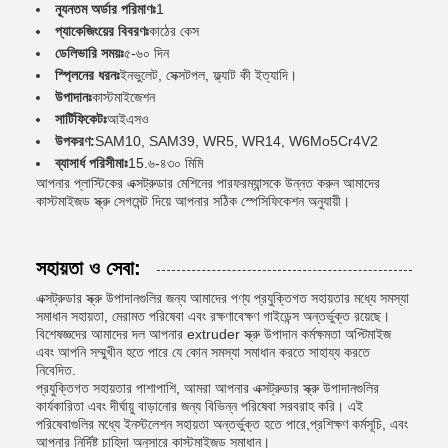
ন্যূনতম অর্ডার পরিমাণঃ
1
প্যাকেজিংয়ের বিবরণঃ
কাঠের কেস
ডেলিভারি সময়ঃ
৫-৬০ দিন
স্প্লিনের ধরনঃ
ইনভুলেট, সেক্সটপল, ফ্ল্যাট কী ইত্যাদি।
উপাদানঃ
কাস্টমাইজেশন
সার্টিফিকেটঃ
আইএসও
উপকরণ:
SAM10, SAM39, WR5, WR14, W6Mo5Cr4V2
ব্যাসার্ধ পরিসীমাঃ
15.৬-৪৩০ মিমি
আপনার প্লাস্টিকের এক্সট্রুডার মেশিনের পারফরম্যান্সকে উন্নত করুন আমাদের
কাস্টমাইজড স্ক্রু সেগমেন্ট দিয়ে আপনার সঠিক স্পেসিফিকেশন অনুযায়ী।
সহায়তা ও সেবা:
এক্সট্রুডার স্ক্রু উপাদানগুলির জন্য আমাদের পণ্য প্রযুক্তিগত সহায়তার মধ্যে সমস্যা
সমাধান সহায়তা, মেরামত পরিষেবা এবং রক্ষণাবেক্ষণ গাইডেন্স অন্তর্ভুক্ত রয়েছে।
বিশেষজ্ঞদের আমাদের দল আপনার extruder স্ক্রু উপাদান কর্মক্ষমতা অপ্টিমাইজ
এবং আপনি সম্মুখীন হতে পারে যে কোন সমস্যা সমাধান করতে সাহায্য করতে
নিবেদিত.
প্রযুক্তিগত সহায়তার পাশাপাশি, আমরা আপনার এক্সট্রুডার স্ক্রু উপাদানগুলির
কার্যকারিতা এবং দীর্ঘায়ু বাড়ানোর জন্য বিভিন্ন পরিষেবা সরবরাহ করি। এই
পরিষেবাগুলির মধ্যে ইনস্টলেশন সহায়তা অন্তর্ভুক্ত হতে পারে,প্রশিক্ষণ কর্মসূচি, এবং
আপনার নির্দিষ্ট চাহিদা অনুসারে কাস্টমাইজড সমাধান।