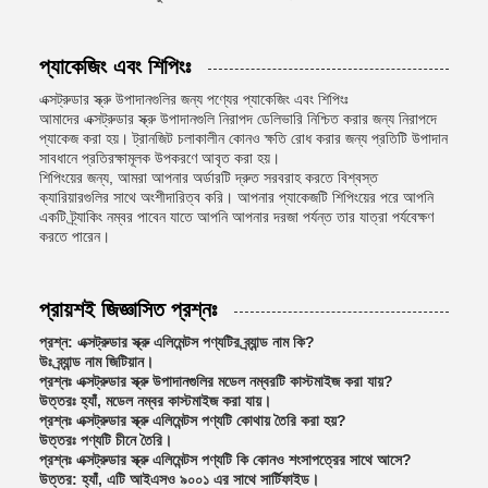
প্যাকেজিং এবং শিপিংঃ
এক্সট্রুডার স্ক্রু উপাদানগুলির জন্য পণ্যের প্যাকেজিং এবং শিপিংঃ
আমাদের এক্সট্রুডার স্ক্রু উপাদানগুলি নিরাপদ ডেলিভারি নিশ্চিত করার জন্য নিরাপদে
প্যাকেজ করা হয়। ট্রানজিট চলাকালীন কোনও ক্ষতি রোধ করার জন্য প্রতিটি উপাদান
সাবধানে প্রতিরক্ষামূলক উপকরণে আবৃত করা হয়।
শিপিংয়ের জন্য, আমরা আপনার অর্ডারটি দ্রুত সরবরাহ করতে বিশ্বস্ত
ক্যারিয়ারগুলির সাথে অংশীদারিত্ব করি। আপনার প্যাকেজটি শিপিংয়ের পরে আপনি
একটি ট্র্যাকিং নম্বর পাবেন যাতে আপনি আপনার দরজা পর্যন্ত তার যাত্রা পর্যবেক্ষণ
করতে পারেন।
প্রায়শই জিজ্ঞাসিত প্রশ্নঃ
প্রশ্ন: এক্সট্রুডার স্ক্রু এলিমেন্টস পণ্যটির ব্র্যান্ড নাম কি?
উঃ ব্র্যান্ড নাম জিটিয়ান।
প্রশ্নঃ এক্সট্রুডার স্ক্রু উপাদানগুলির মডেল নম্বরটি কাস্টমাইজ করা যায়?
উত্তরঃ হ্যাঁ, মডেল নম্বর কাস্টমাইজ করা যায়।
প্রশ্নঃ এক্সট্রুডার স্ক্রু এলিমেন্টস পণ্যটি কোথায় তৈরি করা হয়?
উত্তরঃ পণ্যটি চীনে তৈরি।
প্রশ্নঃ এক্সট্রুডার স্ক্রু এলিমেন্টস পণ্যটি কি কোনও শংসাপত্রের সাথে আসে?
উত্তর: হ্যাঁ, এটি আইএসও ৯০০১ এর সাথে সার্টিফাইড।